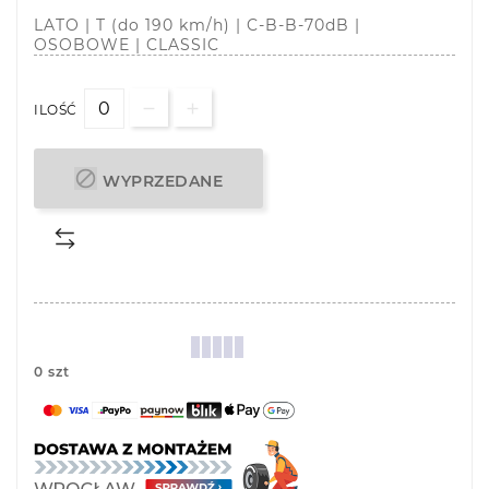
LATO | T (do 190 km/h) | C-B-B-70dB |
OSOBOWE | CLASSIC
ILOŚĆ

WYPRZEDANE
0 szt