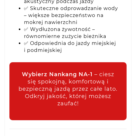
akustyczny podczas jazdy
✅ Skuteczne odprowadzanie wody
– większe bezpieczeństwo na
mokrej nawierzchni
✅ Wydłużona żywotność –
równomierne zużycie bieżnika
✅ Odpowiednia do jazdy miejskiej
i podmiejskiej
Wybierz Nankang NA-1
– ciesz
się spokojną, komfortową i
bezpieczną jazdą przez całe lato.
Odkryj jakość, której możesz
zaufać!