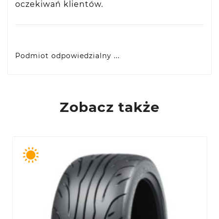
oczekiwań klientów.
Podmiot odpowiedzialny ...
VIDIS SA
ul. Logistyczna 4, 55-040 Bielany Wrocławskie,
produkty@racingtires.pl
PL
Zobacz także