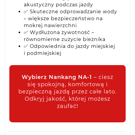
akustyczny podczas jazdy
✅ Skuteczne odprowadzanie wody
– większe bezpieczeństwo na
mokrej nawierzchni
✅ Wydłużona żywotność –
równomierne zużycie bieżnika
✅ Odpowiednia do jazdy miejskiej
i podmiejskiej
Wybierz Nankang NA-1
– ciesz
się spokojną, komfortową i
bezpieczną jazdą przez całe lato.
Odkryj jakość, której możesz
zaufać!