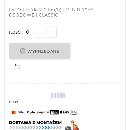
LATO | H (do 210 km/h) | D-B-B-70dB |
OSOBOWE | CLASSIC
ILOŚĆ

WYPRZEDANE
0 szt