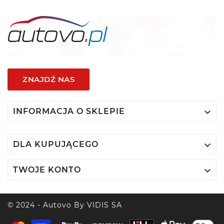
ZNAJDŹ NAS

INFORMACJA O SKLEPIE

DLA KUPUJĄCEGO

TWOJE KONTO
© 2024 - Autovo By VIDIS SA