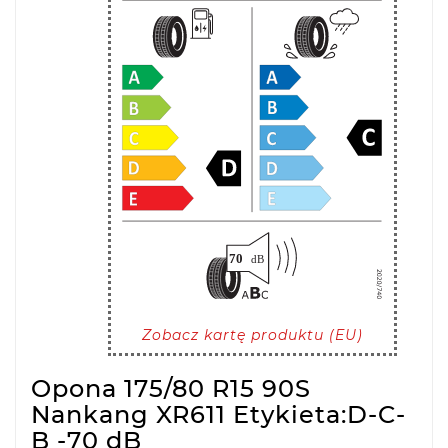
Zobacz kartę produktu (EU)
Opona 175/80 R15 90S
Nankang XR611 Etykieta:D-C-
B -70 dB