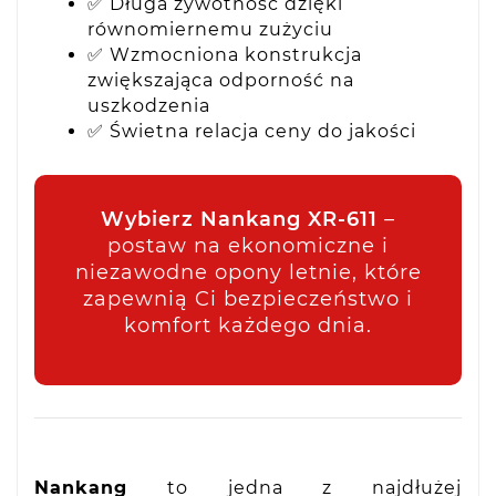
✅ Długa żywotność dzięki
równomiernemu zużyciu
✅ Wzmocniona konstrukcja
zwiększająca odporność na
uszkodzenia
✅ Świetna relacja ceny do jakości
Wybierz Nankang XR-611
–
postaw na ekonomiczne i
niezawodne opony letnie, które
zapewnią Ci bezpieczeństwo i
komfort każdego dnia.
Nankang
to jedna z najdłużej