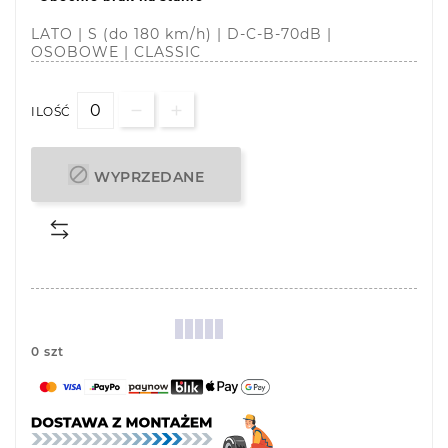
LATO | S (do 180 km/h) | D-C-B-70dB |
OSOBOWE | CLASSIC
ILOŚĆ

WYPRZEDANE
0 szt