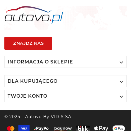
ZNAJDŹ NAS

INFORMACJA O SKLEPIE

DLA KUPUJĄCEGO

TWOJE KONTO
© 2024 - Autovo By VIDIS SA