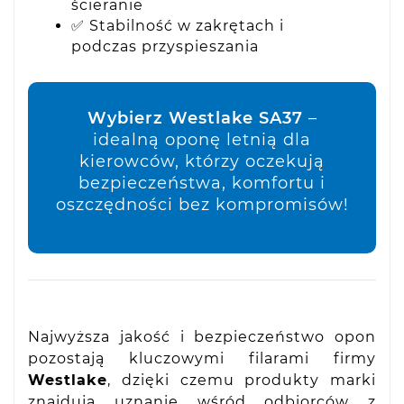
ścieranie
✅ Stabilność w zakrętach i
podczas przyspieszania
Wybierz Westlake SA37
–
idealną oponę letnią dla
kierowców, którzy oczekują
bezpieczeństwa, komfortu i
oszczędności bez kompromisów!
Najwyższa jakość i bezpieczeństwo opon
pozostają kluczowymi filarami firmy
Westlake
, dzięki czemu produkty marki
znajdują uznanie wśród odbiorców z