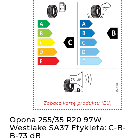
Zobacz kartę produktu (EU)
Opona 255/35 R20 97W
Westlake SA37 Etykieta: C-B-
B-73 dB