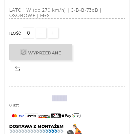
LATO | W (do 270 km/h) | C-B-B-73dB |
OSOBOWE | M+S
ILOŚĆ

WYPRZEDANE
0 szt