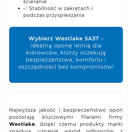
ścieranie
✅ Stabilność w zakrętach i
podczas przyspieszania
Wybierz Westlake SA37
–
idealną oponę letnią dla
kierowców, którzy oczekują
bezpieczeństwa, komfortu i
oszczędności bez kompromisów!
Najwyższa jakość i bezpieczeństwo opon
pozostają kluczowymi filarami firmy
Westlake
, dzięki czemu produkty marki
znajdują uznanie wśród odbiorców z