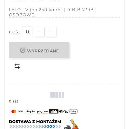
LATO | V (do 240 km/h) | D-B-B-73dB |
OSOBOWE
ILOŚĆ

WYPRZEDANE
0 szt