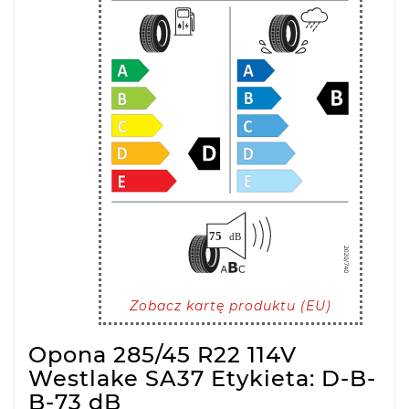
Zobacz kartę produktu (EU)
Opona 285/45 R22 114V
Westlake SA37 Etykieta: D-B-
B-73 dB