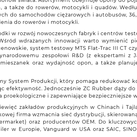
gionów świata. Asortyment obejmuje opony do po
, a także do rowerów, motocykli i quadów. Wedł
nych do samochodów ciężarowych i autobusów, 36
enia do rowerów i motocykli.
dki w rozwój nowoczesnych fabryk i centrów test
 Wśród wdrażanych innowacji warto wymienić p
enowskie, system testowy MTS Flat-Trac III CT 
dzynarodowemu zespołowi R&D (z ekspertami z J
y mieszanek oraz wydajność opon, a także planu
ny System Produkcji, który pomaga redukować kos
zając efektywność. Jednocześnie ZC Rubber dąży 
a proekologiczne i zapewniające bezpieczniejsze w
iewięć zakładów produkcyjnych w Chinach i Tajla
kowej firma wzmacnia sieć dystrybucji, skierowa
aftermarket) oraz producentów OEM. Do kluczowy
railer w Europie, Vanguard w USA oraz SAIC, SI