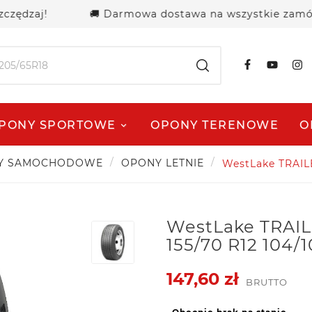
aj!
🚚 Darmowa dostawa na wszystkie zamówienia 
PONY SPORTOWE
OPONY TERENOWE
O
Y SAMOCHODOWE
OPONY LETNIE
WestLake TRAIL
WestLake TRAI
155/70 R12 104/
147,60 zł
BRUTTO