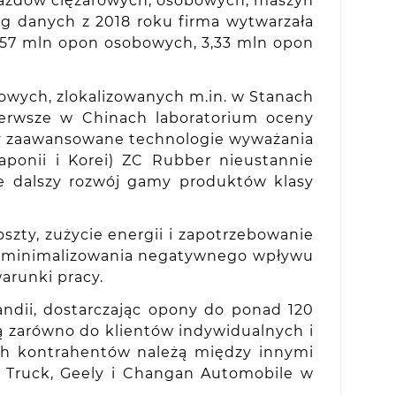
jazdów ciężarowych, osobowych, maszyn
ug danych z 2018 roku firma wytwarzała
,57 mln opon osobowych, 3,33 mln opon
owych, zlokalizowanych m.in. w Stanach
ierwsze w Chinach laboratorium oceny
czy zaawansowane technologie wyważania
aponii i Korei) ZC Rubber nieustannie
je dalszy rozwój gamy produktów klasy
zty, zużycie energii i zapotrzebowanie
do minimalizowania negatywnego wpływu
arunki pracy.
ndii, dostarczając opony do ponad 120
ną zarówno do klientów indywidualnych i
ch kontrahentów należą między innymi
NO Truck, Geely i Changan Automobile w