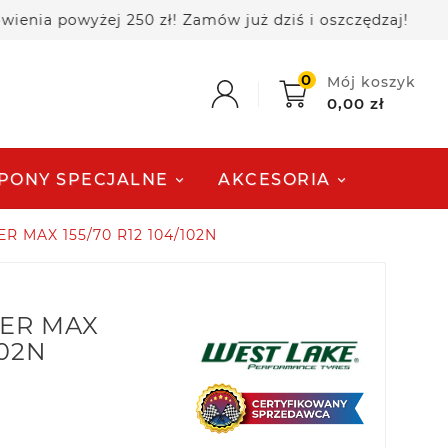
powyżej 250 zł! Zamów już dziś i oszczędzaj!
🚚 
0
Mój koszyk
0,00 zł
PONY SPECJALNE
AKCESORIA
ER MAX 155/70 R12 104/102N
LER MAX
102N