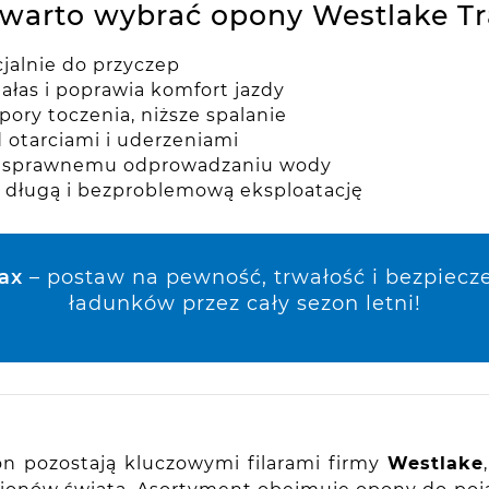
warto wybrać opony Westlake Tr
jalnie do przyczep
ałas i poprawia komfort jazdy
pory toczenia, niższe spalanie
otarciami i uderzeniami
i sprawnemu odprowadzaniu wody
a długą i bezproblemową eksploatację
ax
– postaw na pewność, trwałość i bezpiec
ładunków przez cały sezon letni!
n pozostają kluczowymi filarami firmy
Westlake