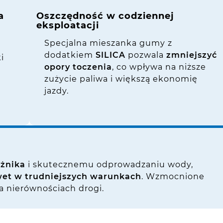
a
Oszczędność w codziennej
eksploatacji
Specjalna mieszanka gumy z
dodatkiem
SILICA
pozwala
zmniejszyć
i
opory toczenia
, co wpływa na niższe
zużycie paliwa i większą ekonomię
jazdy.
eżnika
i skutecznemu odprowadzaniu wody,
et w trudniejszych warunkach
. Wzmocnione
a nierównościach drogi.