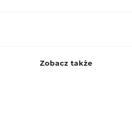
ie, PL
Zobacz także