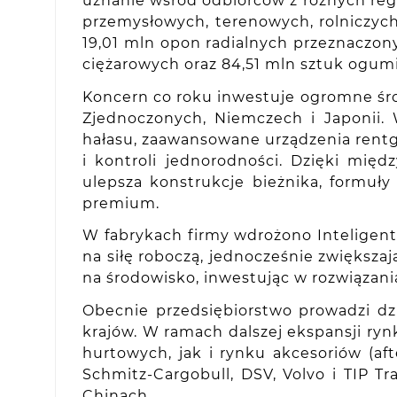
uznanie wśród odbiorców z różnych re
przemysłowych, terenowych, rolniczych
19,01 mln opon radialnych przeznaczo
ciężarowych oraz 84,51 mln sztuk ogumi
Koncern co roku inwestuje ogromne śro
Zjednoczonych, Niemczech i Japonii.
hałasu, zaawansowane urządzenia rentg
i kontroli jednorodności. Dzięki mię
ulepsza konstrukcje bieżnika, formuł
premium.
W fabrykach firmy wdrożono Inteligent
na siłę roboczą, jednocześnie zwięks
na środowisko, inwestując w rozwiązani
Obecnie przedsiębiorstwo prowadzi dz
krajów. W ramach dalszej ekspansji ryn
hurtowych, jak i rynku akcesoriów (
Schmitz-Cargobull, DSV, Volvo i TIP T
Chinach.