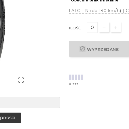
Obecnie brak na stanie
LATO | N (do 140 km/h) 
ILOŚĆ

WYPRZEDANE

0 szt
pności