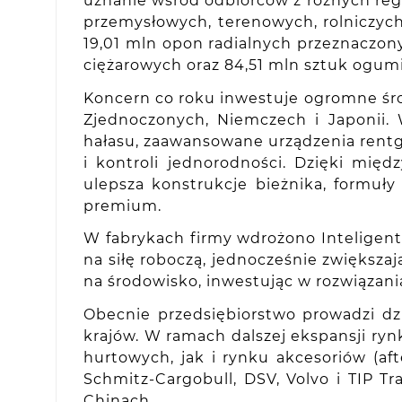
uznanie wśród odbiorców z różnych re
przemysłowych, terenowych, rolniczych
19,01 mln opon radialnych przeznaczo
ciężarowych oraz 84,51 mln sztuk ogumi
Koncern co roku inwestuje ogromne śro
Zjednoczonych, Niemczech i Japonii.
hałasu, zaawansowane urządzenia rentg
i kontroli jednorodności. Dzięki mię
ulepsza konstrukcje bieżnika, formuł
premium.
W fabrykach firmy wdrożono Inteligent
na siłę roboczą, jednocześnie zwięks
na środowisko, inwestując w rozwiązani
Obecnie przedsiębiorstwo prowadzi dz
krajów. W ramach dalszej ekspansji ryn
hurtowych, jak i rynku akcesoriów (
Schmitz-Cargobull, DSV, Volvo i TIP T
Chinach.