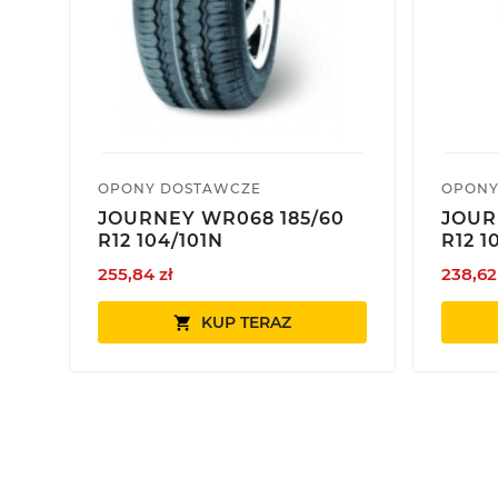
OPONY DOSTAWCZE
OPONY
JOURNEY WR068 185/60
JOUR
R12 104/101N
R12 1
255,84 zł
238,62
KUP TERAZ
