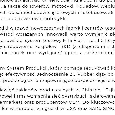
gionów świata. Asortyment obejmuje opony do po
, a także do rowerów, motocykli i quadów. Wedł
nych do samochodów ciężarowych i autobusów, 36
enia do rowerów i motocykli.
dki w rozwój nowoczesnych fabryk i centrów test
 Wśród wdrażanych innowacji warto wymienić p
enowskie, system testowy MTS Flat-Trac III CT 
dzynarodowemu zespołowi R&D (z ekspertami z J
y mieszanek oraz wydajność opon, a także planu
ny System Produkcji, który pomaga redukować kos
zając efektywność. Jednocześnie ZC Rubber dąży 
a proekologiczne i zapewniające bezpieczniejsze w
iewięć zakładów produkcyjnych w Chinach i Tajla
kowej firma wzmacnia sieć dystrybucji, skierowa
aftermarket) oraz producentów OEM. Do kluczowy
railer w Europie, Vanguard w USA oraz SAIC, SI