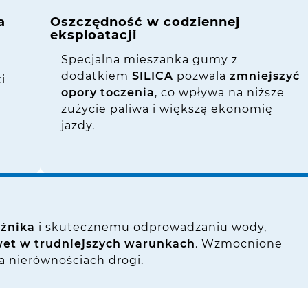
a
Oszczędność w codziennej
eksploatacji
Specjalna mieszanka gumy z
dodatkiem
SILICA
pozwala
zmniejszyć
i
opory toczenia
, co wpływa na niższe
zużycie paliwa i większą ekonomię
jazdy.
eżnika
i skutecznemu odprowadzaniu wody,
et w trudniejszych warunkach
. Wzmocnione
a nierównościach drogi.