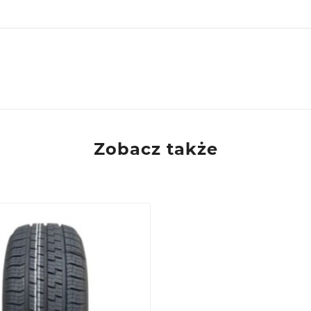
ie, PL
Zobacz także