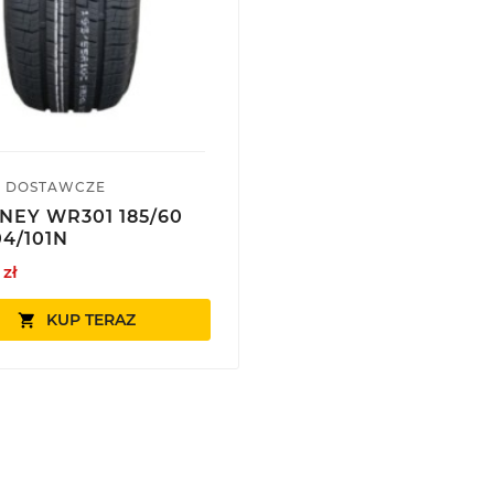
 DOSTAWCZE
NEY WR301 185/60
04/101N
 zł
KUP TERAZ
