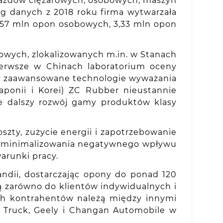
jazdów ciężarowych, osobowych, maszyn
ug danych z 2018 roku firma wytwarzała
,57 mln opon osobowych, 3,33 mln opon
owych, zlokalizowanych m.in. w Stanach
ierwsze w Chinach laboratorium oceny
czy zaawansowane technologie wyważania
aponii i Korei) ZC Rubber nieustannie
je dalszy rozwój gamy produktów klasy
zty, zużycie energii i zapotrzebowanie
do minimalizowania negatywnego wpływu
arunki pracy.
ndii, dostarczając opony do ponad 120
ną zarówno do klientów indywidualnych i
ch kontrahentów należą między innymi
NO Truck, Geely i Changan Automobile w