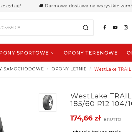
aj!
🚚 Darmowa dostawa na wszystkie zamówienia 
PONY SPORTOWE
OPONY TERENOWE
O
Y SAMOCHODOWE
OPONY LETNIE
WestLake TRAIL
WestLake TRAI
185/60 R12 104/
174,66 zł
BRUTTO