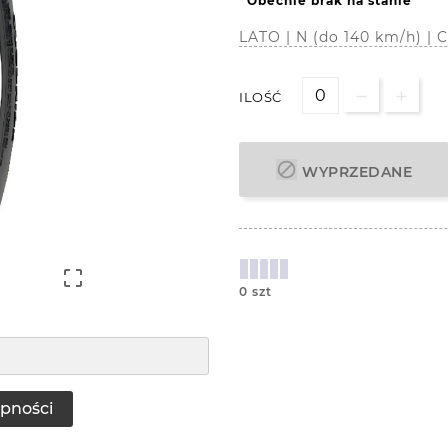
Obecnie brak na stanie
LATO | N (do 140 km/h) 
ILOŚĆ

WYPRZEDANE

0 szt
pności