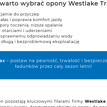
warto wybrać opony Westlake Tr
jalnie do przyczep
ałas i poprawia komfort jazdy
pory toczenia, niższe spalanie
otarciami i uderzeniami
i sprawnemu odprowadzaniu wody
a długą i bezproblemową eksploatację
ax
– postaw na pewność, trwałość i bezpiec
ładunków przez cały sezon letni!
n pozostają kluczowymi filarami firmy
Westlake