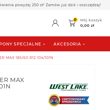
powyżej 250 zł! Zamów już dziś i oszczędzaj!
🚚
0
Mój koszyk
0,00 zł
PONY SPECJALNE
AKCESORIA
ER MAX 185/60 R12 104/101N
LER MAX
101N