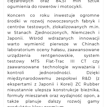
ciężarowych oraz 84,51 mln sztuk
ogumienia do rowerów i motocykli.
Koncern co roku inwestuje ogromne
środki w rozwój nowoczesnych fabryk i
centrów testowych, zlokalizowanych m.in.
w Stanach Zjednoczonych, Niemczech i
Japonii. Wśród wdrażanych innowacji
warto wymienić pierwsze w Chinach
laboratorium oceny hałasu, zaawansowane
urządzenia rentgenowskie, system
testowy MTS Flat-Trac III CT czy
zaawansowane technologie wyważania i
kontroli jednorodności. Dzięki
międzynarodowemu zespołowi R&D (z
ekspertami z Japonii i Korei) ZC Rubber
nieustannie ulepsza konstrukcje bieżnika,
formuły mieszanek oraz wydajność opon, a
także planuje dalszy rozwój gamy