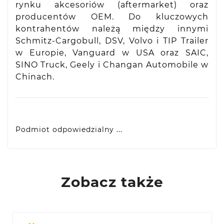
rynku akcesoriów (aftermarket) oraz
producentów OEM. Do kluczowych
kontrahentów należą między innymi
Schmitz-Cargobull, DSV, Volvo i TIP Trailer
w Europie, Vanguard w USA oraz SAIC,
SINO Truck, Geely i Changan Automobile w
Chinach.
Podmiot odpowiedzialny ...
VIDIS SA
ul. Logistyczna 4, 55-040 Bielany Wrocławskie,
produkty@racingtires.pl
PL
Zobacz także