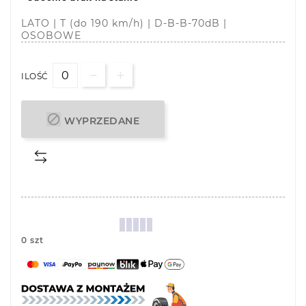
LATO | T (do 190 km/h) | D-B-B-70dB |
OSOBOWE
ILOŚĆ

WYPRZEDANE
0 szt