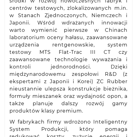
środki w rozwój nowoczesnych fabryk i
centrów testowych, zlokalizowanych m.in.
w Stanach Zjednoczonych, Niemczech i
Japonii. Wśród wdrażanych innowacji
warto wymienić pierwsze w Chinach
laboratorium oceny hałasu, zaawansowane
urządzenia rentgenowskie, system
testowy MTS Flat-Trac III CT czy
zaawansowane technologie wyważania i
kontroli jednorodności. Dzięki
międzynarodowemu zespołowi R&D (z
ekspertami z Japonii i Korei) ZC Rubber
nieustannie ulepsza konstrukcje bieżnika,
formuły mieszanek oraz wydajność opon, a
także planuje dalszy rozwój gamy
produktów klasy premium.
W fabrykach firmy wdrożono Inteligentny
System Produkcji, który pomaga
redukować koszty, zużycie energii i