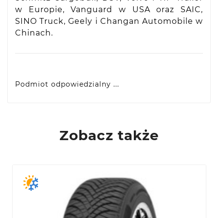
w Europie, Vanguard w USA oraz SAIC,
SINO Truck, Geely i Changan Automobile w
Chinach.
Podmiot odpowiedzialny ...
VIDIS SA
ul. Logistyczna 4, 55-040 Bielany Wrocławskie,
produkty@racingtires.pl
PL
Zobacz także