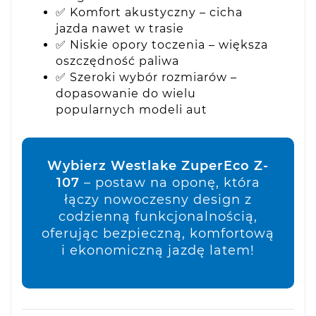
✅ Komfort akustyczny – cicha
jazda nawet w trasie
✅ Niskie opory toczenia – większa
oszczędność paliwa
✅ Szeroki wybór rozmiarów –
dopasowanie do wielu
popularnych modeli aut
Wybierz Westlake ZuperEco Z-
107
– postaw na oponę, która
łączy nowoczesny design z
codzienną funkcjonalnością,
oferując bezpieczną, komfortową
i ekonomiczną jazdę latem!