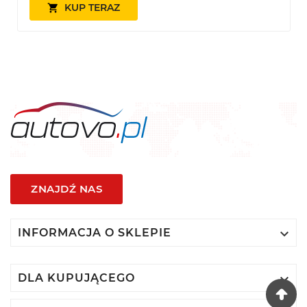
KUP TERAZ

ZNAJDŹ NAS

INFORMACJA O SKLEPIE

DLA KUPUJĄCEGO