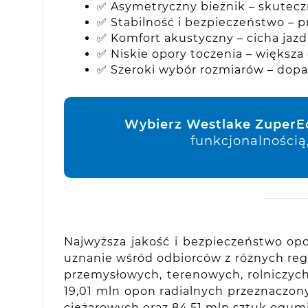
✅ Asymetryczny bieżnik – skutec
✅ Stabilność i bezpieczeństwo – 
✅ Komfort akustyczny – cicha jazd
✅ Niskie opory toczenia – większa
✅ Szeroki wybór rozmiarów – dopa
Wybierz Westlake ZuperE
funkcjonalnością
Najwyższa jakość i bezpieczeństwo opo
uznanie wśród odbiorców z różnych re
przemysłowych, terenowych, rolniczych
19,01 mln opon radialnych przeznaczo
ciężarowych oraz 84,51 mln sztuk ogumi