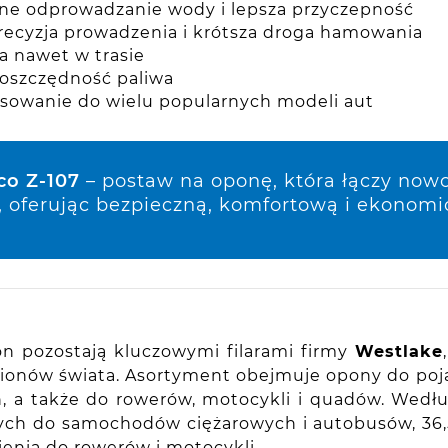
zne odprowadzanie wody i lepsza przyczepność
precyzja prowadzenia i krótsza droga hamowania
a nawet w trasie
 oszczędność paliwa
sowanie do wielu popularnych modeli aut
co Z-107
– postaw na oponę, która łączy now
, oferując bezpieczną, komfortową i ekonomi
n pozostają kluczowymi filarami firmy
Westlake
gionów świata. Asortyment obejmuje opony do po
, a także do rowerów, motocykli i quadów. Wedł
nych do samochodów ciężarowych i autobusów, 36
enia do rowerów i motocykli.