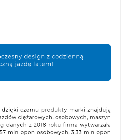
oczesny design z codzienną
czną jazdę latem!
, dzięki czemu produkty marki znajdują
jazdów ciężarowych, osobowych, maszyn
ug danych z 2018 roku firma wytwarzała
,57 mln opon osobowych, 3,33 mln opon