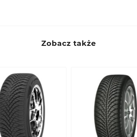
ie, PL
Zobacz także