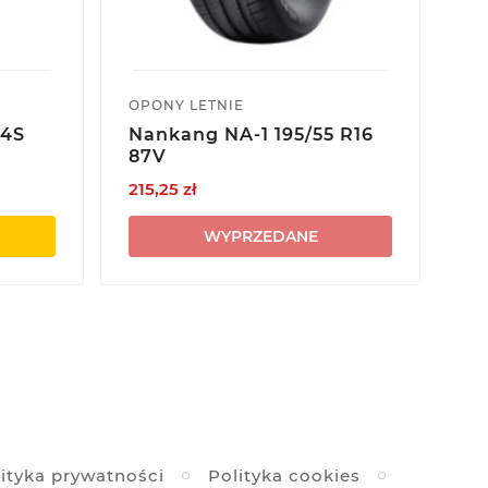
OPONY LETNIE
OP
-4S
Nankang NA-1 195/55 R16
Y
87V
V7
215,25 zł
40
WYPRZEDANE
ityka prywatności
Polityka cookies