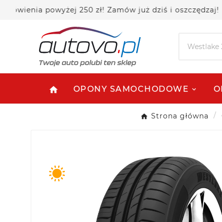
nia powyżej 250 zł! Zamów już dziś i oszczędzaj!
OPONY SAMOCHODOWE
O
home
Strona główna