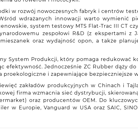
dki w rozwój nowoczesnych fabryk i centrów test
 Wśród wdrażanych innowacji warto wymienić p
enowskie, system testowy MTS Flat-Trac III CT 
dzynarodowemu zespołowi R&D (z ekspertami z J
y mieszanek oraz wydajność opon, a także planu
ny System Produkcji, który pomaga redukować kos
zając efektywność. Jednocześnie ZC Rubber dąży 
a proekologiczne i zapewniające bezpieczniejsze w
iewięć zakładów produkcyjnych w Chinach i Tajla
kowej firma wzmacnia sieć dystrybucji, skierowa
aftermarket) oraz producentów OEM. Do kluczowy
railer w Europie, Vanguard w USA oraz SAIC, SI