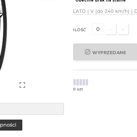
Obecnie brak na stanie
LATO | V (do 240 km/h) 
ILOŚĆ

WYPRZEDANE

0 szt
pności