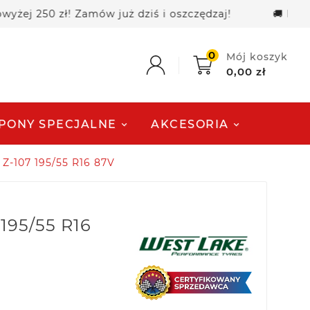
50 zł! Zamów już dziś i oszczędzaj!
🚚 Darmowa d
0
Mój koszyk
0,00 zł
PONY SPECJALNE
AKCESORIA
Z-107 195/55 R16 87V
195/55 R16