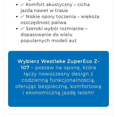
✅ Komfort akustyczny – cicha
jazda nawet w trasie
✅ Niskie opory toczenia – większa
oszczędność paliwa
✅ Szeroki wybór rozmiarów –
dopasowanie do wielu
popularnych modeli aut
Wybierz Westlake ZuperEco Z-
107
– postaw na oponę, która
łączy nowoczesny design z
codzienną funkcjonalnością,
oferując bezpieczną, komfortową
i ekonomiczną jazdę latem!