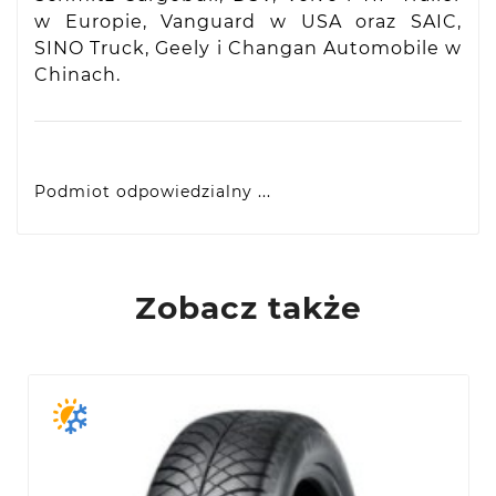
w Europie, Vanguard w USA oraz SAIC,
SINO Truck, Geely i Changan Automobile w
Chinach.
Podmiot odpowiedzialny ...
VIDIS SA
ul. Logistyczna 4, 55-040 Bielany Wrocławskie,
produkty@racingtires.pl
PL
Zobacz także