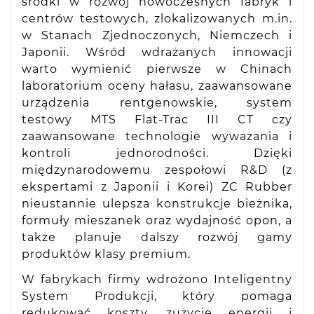
środki w rozwój nowoczesnych fabryk i
centrów testowych, zlokalizowanych m.in.
w Stanach Zjednoczonych, Niemczech i
Japonii. Wśród wdrażanych innowacji
warto wymienić pierwsze w Chinach
laboratorium oceny hałasu, zaawansowane
urządzenia rentgenowskie, system
testowy MTS Flat-Trac III CT czy
zaawansowane technologie wyważania i
kontroli jednorodności. Dzięki
międzynarodowemu zespołowi R&D (z
ekspertami z Japonii i Korei) ZC Rubber
nieustannie ulepsza konstrukcje bieżnika,
formuły mieszanek oraz wydajność opon, a
także planuje dalszy rozwój gamy
produktów klasy premium.
W fabrykach firmy wdrożono Inteligentny
System Produkcji, który pomaga
redukować koszty, zużycie energii i