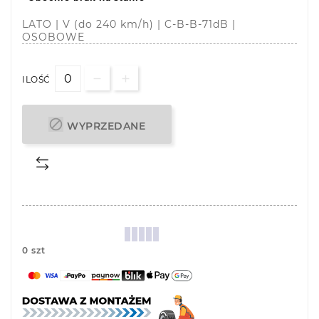
LATO | V (do 240 km/h) | C-B-B-71dB |
OSOBOWE
ILOŚĆ

WYPRZEDANE
0 szt