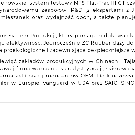
enowskie, system testowy MTS Flat-Trac III CT 
dzynarodowemu zespołowi R&D (z ekspertami z J
y mieszanek oraz wydajność opon, a także planu
ny System Produkcji, który pomaga redukować kos
zając efektywność. Jednocześnie ZC Rubber dąży 
a proekologiczne i zapewniające bezpieczniejsze w
iewięć zakładów produkcyjnych w Chinach i Tajla
kowej firma wzmacnia sieć dystrybucji, skierowa
aftermarket) oraz producentów OEM. Do kluczowy
railer w Europie, Vanguard w USA oraz SAIC, SI
ie, PL