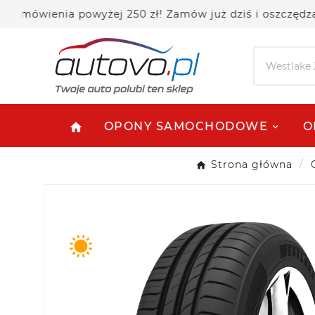
enia powyżej 250 zł! Zamów już dziś i oszczędzaj!
OPONY SAMOCHODOWE
O
home
Strona główna