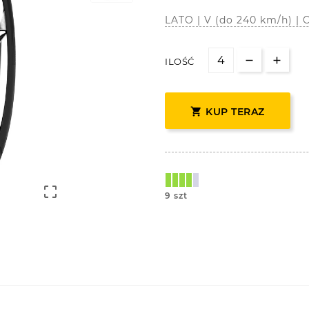
LATO | V (do 240 km/h) 
ILOŚĆ

KUP TERAZ

9 szt