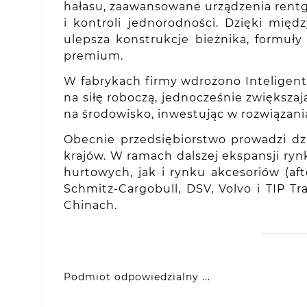
hałasu, zaawansowane urządzenia rentg
i kontroli jednorodności. Dzięki mię
ulepsza konstrukcje bieżnika, formuł
premium.
W fabrykach firmy wdrożono Inteligent
na siłę roboczą, jednocześnie zwięks
na środowisko, inwestując w rozwiązani
Obecnie przedsiębiorstwo prowadzi dz
krajów. W ramach dalszej ekspansji ryn
hurtowych, jak i rynku akcesoriów (
Schmitz-Cargobull, DSV, Volvo i TIP T
Chinach.
Podmiot odpowiedzialny ...
VIDIS SA
ul. Logistyczna 4, 55-040 Bielany Wrocławsk
produkty@racingtires.pl