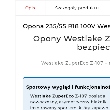
Opis
Szczegóły produktu
Opona 235/55 R18 100V West
Opony Westlake Z-
bezpie
Westlake ZuperEco Z-107 –
Sportowy wygląd i funkcjonalno
Westlake ZuperEco Z-107
posiada
nowoczesny, asymetryczny bieżnik
inspirowany sportem, który zapewni