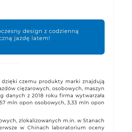
oczesny design z codzienną
czną jazdę latem!
, dzięki czemu produkty marki znajdują
jazdów ciężarowych, osobowych, maszyn
ug danych z 2018 roku firma wytwarzała
,57 mln opon osobowych, 3,33 mln opon
owych, zlokalizowanych m.in. w Stanach
ierwsze w Chinach laboratorium oceny