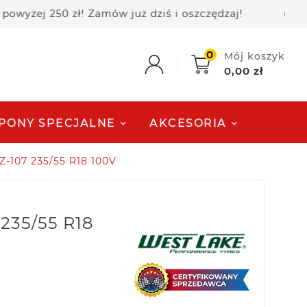
 250 zł! Zamów już dziś i oszczędzaj!
🚚 Darmowa
0
Mój koszyk
0,00 zł
PONY SPECJALNE
AKCESORIA
Z-107 235/55 R18 100V
235/55 R18