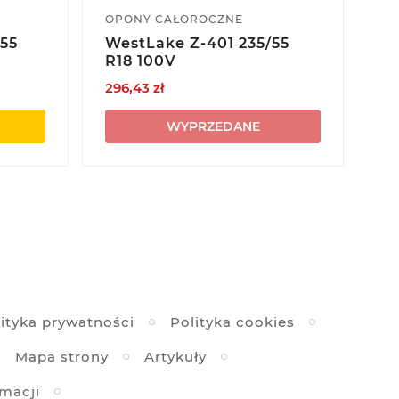
OPONY CAŁOROCZNE
OP
55
WestLake Z-401 235/55
Y
R18 100V
V7
296,43 zł
53
WYPRZEDANE
ityka prywatności
Polityka cookies
Mapa strony
Artykuły
amacji