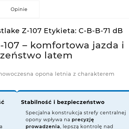
Opinie
lake Z-107 Etykieta: C-B-B-71 dB
107 – komfortowa jazda i
czeństwo latem
 nowoczesna opona letnia z charakterem
ść
Stabilność i bezpieczeństwo
Specjalna konstrukcja strefy centralnej
opony wpływa na
precyzję
a
prowadzenia
, lepszą kontrolę nad