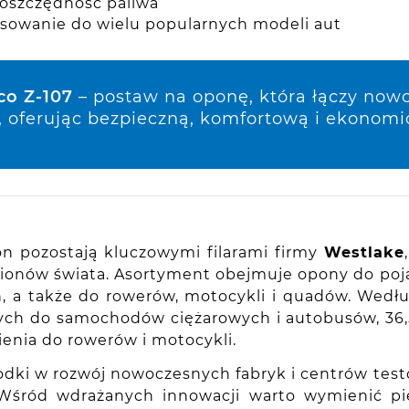
 oszczędność paliwa
sowanie do wielu popularnych modeli aut
co Z-107
– postaw na oponę, która łączy now
, oferując bezpieczną, komfortową i ekonomi
n pozostają kluczowymi filarami firmy
Westlake
gionów świata. Asortyment obejmuje opony do po
, a także do rowerów, motocykli i quadów. Wedł
nych do samochodów ciężarowych i autobusów, 36
enia do rowerów i motocykli.
dki w rozwój nowoczesnych fabryk i centrów test
 Wśród wdrażanych innowacji warto wymienić p