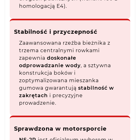
homologacją E4).
Stabilność i przyczepność
Zaawansowana rzeźba bieżnika z
trzema centralnymi rowkami
zapewnia
doskonałe
odprowadzanie wody
, a sztywna
konstrukcja boków i
zoptymalizowana mieszanka
gumowa gwarantują
stabilność w
zakrętach
i precyzyjne
prowadzenie.
Sprawdzona w motorsporcie
NS-2R
jest oficjalnym wyborem w