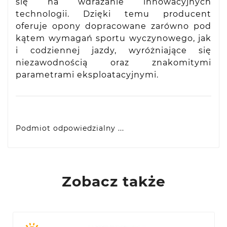
się na wdrażanie innowacyjnych
technologii. Dzięki temu producent
oferuje opony dopracowane zarówno pod
kątem wymagań sportu wyczynowego, jak
i codziennej jazdy, wyróżniające się
niezawodnością oraz znakomitymi
parametrami eksploatacyjnymi.
Podmiot odpowiedzialny ...
Yokohama Europe GmbH
Monschauer Str. 12, D-40549 Dusseldorf, DE
eprel@yokohama.eu
Zobacz także