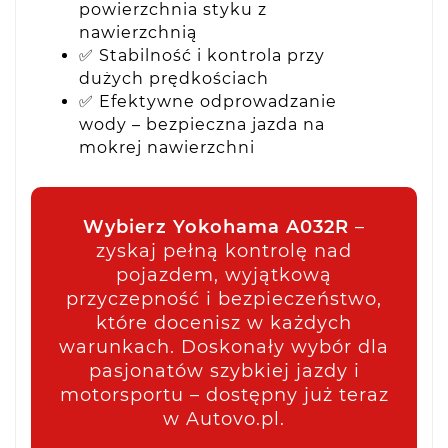
powierzchnia styku z
nawierzchnią
✅ Stabilność i kontrola przy
dużych prędkościach
✅ Efektywne odprowadzanie
wody – bezpieczna jazda na
mokrej nawierzchni
Wybierz Yokohama A032R
–
zyskaj pełną kontrolę nad
pojazdem, wyjątkową
przyczepność i bezpieczeństwo,
które docenisz w każdych
warunkach. Doskonały wybór dla
pasjonatów szybkiej jazdy i
motorsportu – dostępny już teraz
w Autovo.pl.