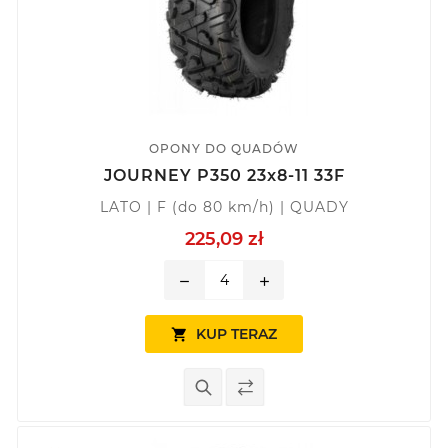
OPONY DO QUADÓW
JOURNEY P350 23x8-11 33F
LATO | F (do 80 km/h) | QUADY
225,09 zł
remove
add
KUP TERAZ
