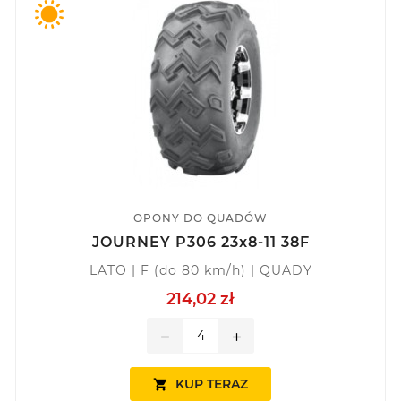
OPONY DO QUADÓW
JOURNEY P306 23x8-11 38F
LATO | F (do 80 km/h) | QUADY
214,02 zł
remove
add
KUP TERAZ
