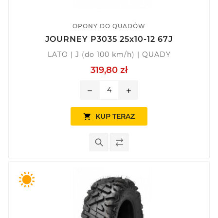
OPONY DO QUADÓW
JOURNEY P3035 25x10-12 67J
LATO | J (do 100 km/h) | QUADY
319,80 zł
remove
add
KUP TERAZ
