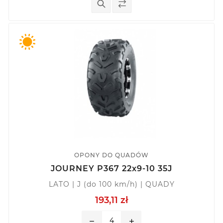
OPONY DO QUADÓW
JOURNEY P367 22x9-10 35J
LATO | J (do 100 km/h) | QUADY
193,11 zł
remove
add