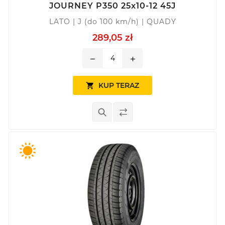
JOURNEY P350 25x10-12 45J
LATO | J (do 100 km/h) | QUADY
289,05 zł
remove
add
KUP TERAZ
