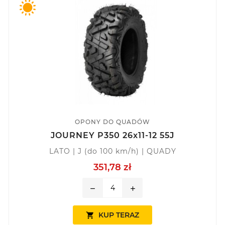
OPONY DO QUADÓW
JOURNEY P350 26x11-12 55J
LATO | J (do 100 km/h) | QUADY
351,78 zł
remove
add
KUP TERAZ
