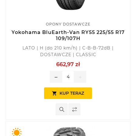
OPONY DOSTAWCZE
Yokohama BluEarth-Van RY55 225/55 R17
109/107H
LATO | H (do 210 km/h) | C-B-B-72dB |
DOSTAWCZE | CLASSIC
662,97 zł
remove
add
KUP TERAZ
