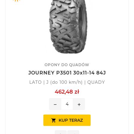
OPONY DO QUADÓW
JOURNEY P3501 30x11-14 84J
LATO | J (do 100 km/h) | QUADY
462,48 zł
remove
add
KUP TERAZ
