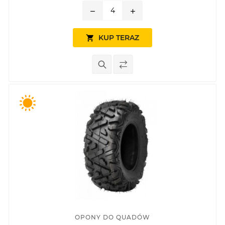
remove
add
KUP TERAZ

OPONY DO QUADÓW