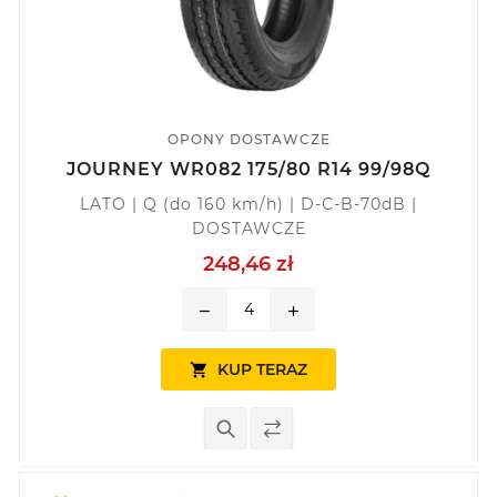
OPONY DOSTAWCZE
JOURNEY WR082 175/80 R14 99/98Q
LATO | Q (do 160 km/h) | D-C-B-70dB |
DOSTAWCZE
248,46 zł
remove
add
KUP TERAZ
