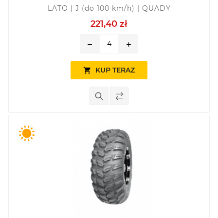
LATO | J (do 100 km/h) | QUADY
221,40 zł
remove
add
KUP TERAZ
