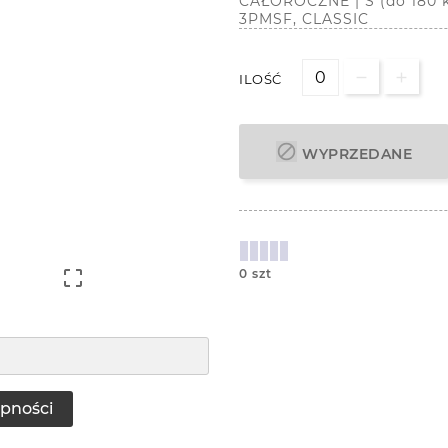
CAŁOROCZNE | S (do 180 k
3PMSF, CLASSIC
ILOŚĆ

WYPRZEDANE

0 szt
pności