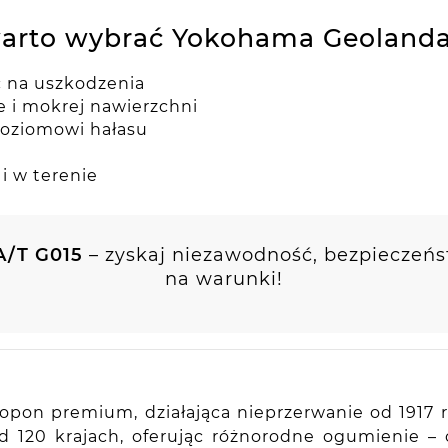
arto wybrać Yokohama Geolanda
ć na uszkodzenia
e i mokrej nawierzchni
poziomowi hałasu
i w terenie
A/T G015
– zyskaj niezawodność, bezpieczeńs
na warunki!
pon premium, działająca nieprzerwanie od 1917 ro
nad 120 krajach, oferując różnorodne ogumienie