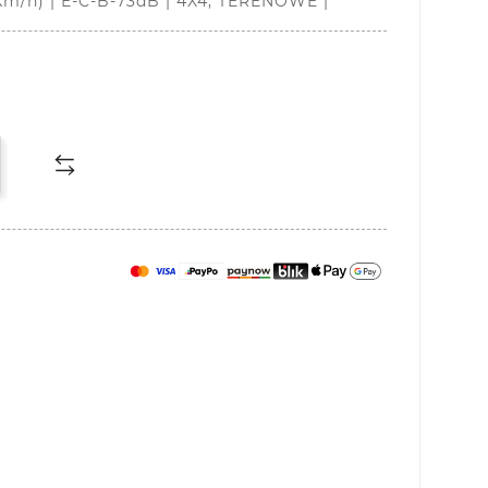
m/h) | E-C-B-73dB | 4X4, TERENOWE |