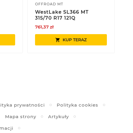
OFFROAD MT
OP
WestLake SL366 MT
U
315/70 R17 121Q
AT
761,37 zł
1 0
KUP TERAZ

ityka prywatności
Polityka cookies
Mapa strony
Artykuły
amacji