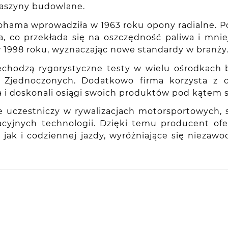
maszyny budowlane.
kohama wprowadziła w 1963 roku opony radialne. P
 co przekłada się na oszczędność paliwa i mniej
ę w 1998 roku, wyznaczając nowe standardy w branży
chodzą rygorystyczne testy w wielu ośrodkach b
nach Zjednoczonych. Dodatkowo firma korzysta 
a i doskonali osiągi swoich produktów pod kątem
e uczestniczy w rywalizacjach motorsportowych,
wacyjnych technologii. Dzięki temu producent o
k i codziennej jazdy, wyróżniające się niezaw