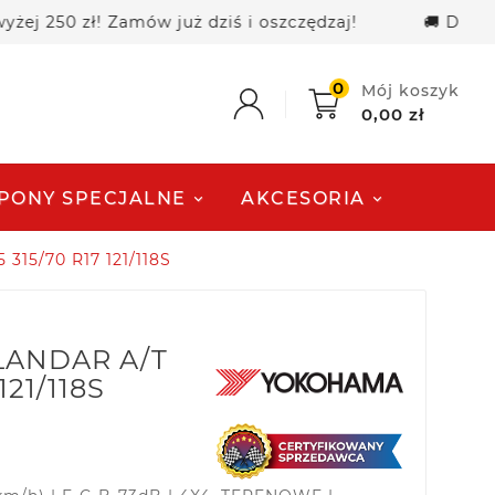
 zł! Zamów już dziś i oszczędzaj!
🚚 Darmowa do
0
Mój koszyk
0,00 zł
PONY SPECJALNE
AKCESORIA
15/70 R17 121/118S
LANDAR A/T
121/118S