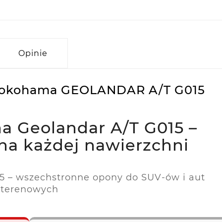
Opinie
S Yokohama GEOLANDAR A/T G015
 Geolandar A/T G015 –
na każdej nawierzchni
 – wszechstronne opony do SUV-ów i aut
terenowych