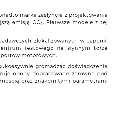
onadto marka zasłynęła z projektowania
szą emisję CO₂. Pierwsze modele z tej
.
adawczych zlokalizowanych w Japonii,
z centrum testowego na słynnym torze
 sportów motorowych.
 sukcesywnie gromadząc doświadczenie
feruje opony dopracowane zarówno pod
odnością oraz znakomitymi parametrami