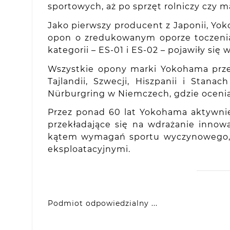
sportowych, aż po sprzęt rolniczy czy 
Jako pierwszy producent z Japonii, Yo
opon o zredukowanym oporze toczenia,
kategorii – ES-01 i ES-02 – pojawiły si
Wszystkie opony marki Yokohama prze
Tajlandii, Szwecji, Hiszpanii i Sta
Nürburgring w Niemczech, gdzie oceni
Przez ponad 60 lat Yokohama aktywni
przekładające się na wdrażanie inno
kątem wymagań sportu wyczynowego, ja
eksploatacyjnymi.
Podmiot odpowiedzialny ...
Yokohama Europe GmbH
Monschauer Str. 12, D-40549 Dusseldorf, DE
eprel@yokohama.eu