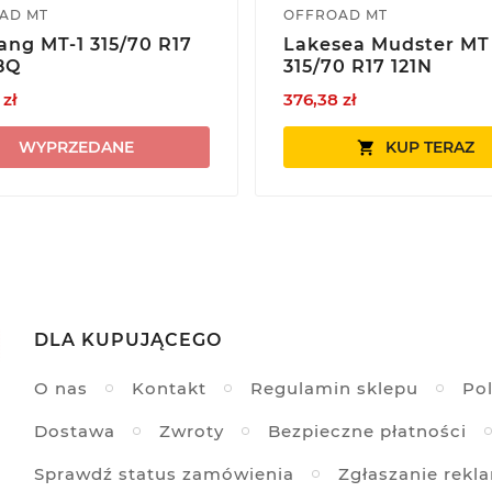
AD MT
OFFROAD MT
ng MT-1 315/70 R17
Lakesea Mudster MT
18Q
315/70 R17 121N
 zł
376,38 zł
WYPRZEDANE
KUP TERAZ

DLA KUPUJĄCEGO
O nas
Kontakt
Regulamin sklepu
Pol
Dostawa
Zwroty
Bezpieczne płatności
Sprawdź status zamówienia
Zgłaszanie rekl