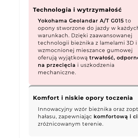
Technologia i wytrzymałość
Yokohama Geolandar A/T G015
to
opony stworzone do jazdy w każdyc
warunkach. Dzięki zaawansowanej
technologii bieżnika z lamelami 3D i
wzmocnionej mieszance gumowej
oferują wyjątkową
trwałość, odporn
na przecięcia
i uszkodzenia
mechaniczne.
Komfort i niskie opory toczenia
Innowacyjny wzór bieżnika oraz zop
hałasu, zapewniając
komfortową i c
zróżnicowanym terenie.