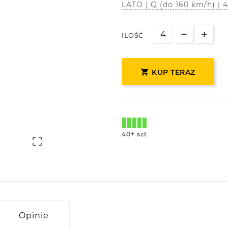
LATO | Q (do 160 km/h) | 
ILOŚĆ

KUP TERAZ
40+ szt

Opinie