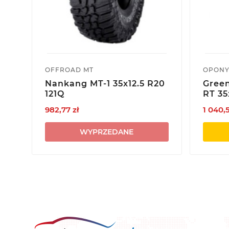
OFFROAD MT
OPONY
Nankang MT-1 35x12.5 R20
Gree
121Q
RT 35
982,77 zł
1 040,5
WYPRZEDANE