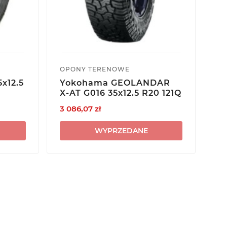
OPONY TERENOWE
OP
x12.5
Yokohama GEOLANDAR
U
X-AT G016 35x12.5 R20 121Q
RT
3 086,07 zł
1 1
WYPRZEDANE