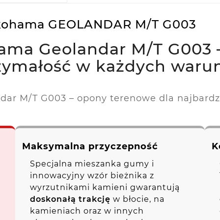
Yokohama GEOLANDAR M/T G003
ma Geolandar M/T G003 
zymałość w każdych waru
ar M/T G003 – opony terenowe dla najbard
Maksymalna przyczepność
K
Specjalna mieszanka gumy i
innowacyjny wzór bieżnika z
wyrzutnikami kamieni gwarantują
doskonałą trakcję
w błocie, na
kamieniach oraz w innych