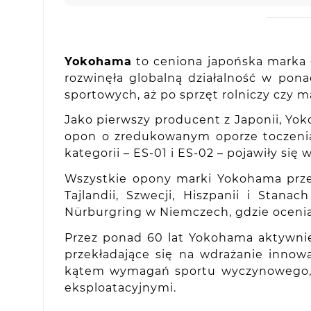
Yokohama
to ceniona japońska marka o
rozwinęła globalną działalność w po
sportowych, aż po sprzęt rolniczy czy 
Jako pierwszy producent z Japonii, Yo
opon o zredukowanym oporze toczenia,
kategorii – ES-01 i ES-02 – pojawiły si
Wszystkie opony marki Yokohama prze
Tajlandii, Szwecji, Hiszpanii i Sta
Nürburgring w Niemczech, gdzie oceni
Przez ponad 60 lat Yokohama aktywni
przekładające się na wdrażanie inno
kątem wymagań sportu wyczynowego, ja
eksploatacyjnymi.