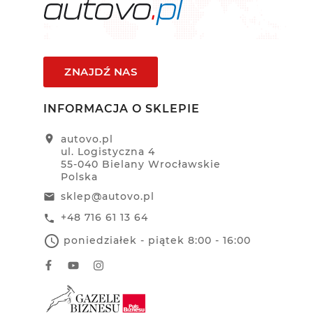
ZNAJDŹ NAS
INFORMACJA O SKLEPIE
location_on
autovo.pl
ul. Logistyczna 4
55-040 Bielany Wrocławskie
Polska
sklep@autovo.pl
email
+48 716 61 13 64
call
access_time
poniedziałek - piątek 8:00 - 16:00