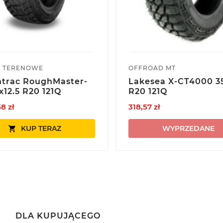
 TERENOWE
OFFROAD MT
ntrac RoughMaster-
Lakesea X-CT4000 35
x12.5 R20 121Q
R20 121Q
8 zł
318,57 zł
KUP TERAZ
WYPRZEDANE

DLA KUPUJĄCEGO