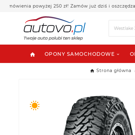
enia powyżej 250 zł! Zamów już dziś i oszczędzaj!
OPONY SAMOCHODOWE
O
home
Strona główna