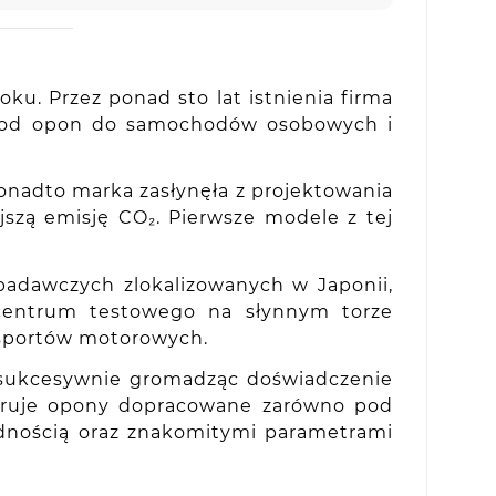
ku. Przez ponad sto lat istnienia firma
 – od opon do samochodów osobowych i
onadto marka zasłynęła z projektowania
szą emisję CO₂. Pierwsze modele z tej
.
adawczych zlokalizowanych w Japonii,
z centrum testowego na słynnym torze
 sportów motorowych.
 sukcesywnie gromadząc doświadczenie
feruje opony dopracowane zarówno pod
odnością oraz znakomitymi parametrami