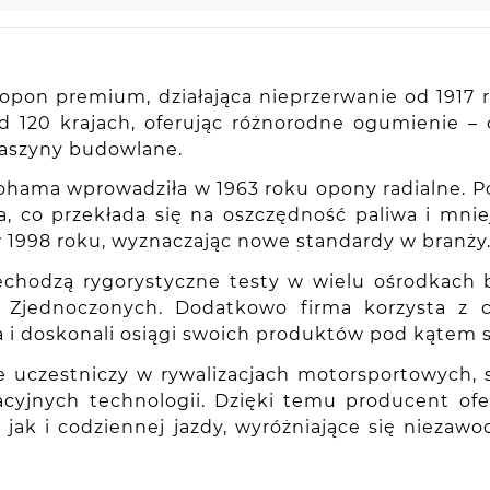
pon premium, działająca nieprzerwanie od 1917 ro
nad 120 krajach, oferując różnorodne ogumienie
maszyny budowlane.
kohama wprowadziła w 1963 roku opony radialne. P
 co przekłada się na oszczędność paliwa i mniej
ę w 1998 roku, wyznaczając nowe standardy w branży
chodzą rygorystyczne testy w wielu ośrodkach b
nach Zjednoczonych. Dodatkowo firma korzysta 
a i doskonali osiągi swoich produktów pod kątem
e uczestniczy w rywalizacjach motorsportowych,
wacyjnych technologii. Dzięki temu producent o
k i codziennej jazdy, wyróżniające się niezaw