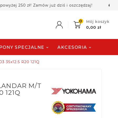
 250 zł! Zamów już dziś i oszczędzaj!
🚚 Darmowa
0
Mój koszyk
0,00 zł
PONY SPECJALNE
AKCESORIA
 35x12.5 R20 121Q
LANDAR M/T
0 121Q