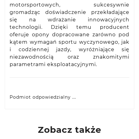
motorsportowych, sukcesywnie
gromadząc doświadczenie przekładające
się na wdrażanie innowacyjnych
technologii. Dzięki temu producent
oferuje opony dopracowane zarówno pod
kątem wymagań sportu wyczynowego, jak
i codziennej jazdy, wyróżniające się
niezawodnością oraz znakomitymi
parametrami eksploatacyjnymi.
Podmiot odpowiedzialny ...
Yokohama Europe GmbH
Monschauer Str. 12, D-40549 Dusseldorf, DE
eprel@yokohama.eu
Zobacz także