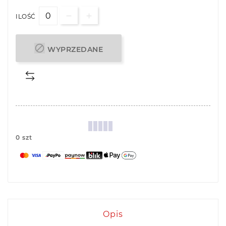
ILOŚĆ

WYPRZEDANE
0 szt
Opis