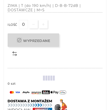
ZIMA | T (do 190 km/h) | D-B-B-72dB |
DOSTAWCZE | M+S
ILOŚĆ

WYPRZEDANE
0 szt