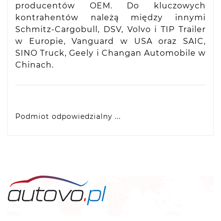
producentów OEM. Do kluczowych
kontrahentów należą między innymi
Schmitz-Cargobull, DSV, Volvo i TIP Trailer
w Europie, Vanguard w USA oraz SAIC,
SINO Truck, Geely i Changan Automobile w
Chinach.
Podmiot odpowiedzialny ...
VIDIS SA
ul. Logistyczna 4, 55-040 Bielany Wrocławskie,
produkty@racingtires.pl
PL