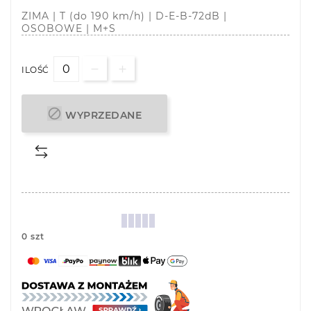
ZIMA | T (do 190 km/h) | D-E-B-72dB |
OSOBOWE | M+S
ILOŚĆ

WYPRZEDANE
0 szt