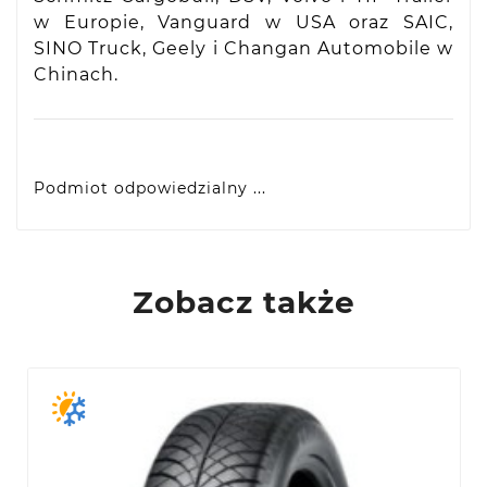
w Europie, Vanguard w USA oraz SAIC,
SINO Truck, Geely i Changan Automobile w
Chinach.
Podmiot odpowiedzialny ...
VIDIS SA
ul. Logistyczna 4, 55-040 Bielany Wrocławskie,
produkty@racingtires.pl
PL
Zobacz także