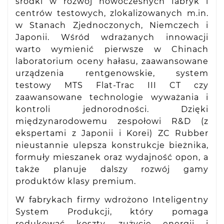
środki w rozwój nowoczesnych fabryk i
centrów testowych, zlokalizowanych m.in.
w Stanach Zjednoczonych, Niemczech i
Japonii. Wśród wdrażanych innowacji
warto wymienić pierwsze w Chinach
laboratorium oceny hałasu, zaawansowane
urządzenia rentgenowskie, system
testowy MTS Flat-Trac III CT czy
zaawansowane technologie wyważania i
kontroli jednorodności. Dzięki
międzynarodowemu zespołowi R&D (z
ekspertami z Japonii i Korei) ZC Rubber
nieustannie ulepsza konstrukcje bieżnika,
formuły mieszanek oraz wydajność opon, a
także planuje dalszy rozwój gamy
produktów klasy premium.
W fabrykach firmy wdrożono Inteligentny
System Produkcji, który pomaga
redukować koszty, zużycie energii i