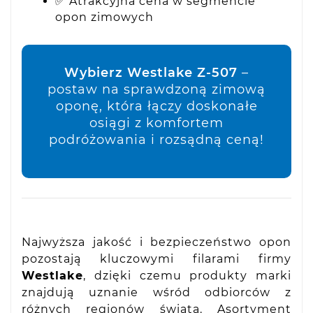
✅ Atrakcyjna cena w segmencie
opon zimowych
Wybierz Westlake Z-507
–
postaw na sprawdzoną zimową
oponę, która łączy doskonałe
osiągi z komfortem
podróżowania i rozsądną ceną!
Najwyższa jakość i bezpieczeństwo opon
pozostają kluczowymi filarami firmy
Westlake
, dzięki czemu produkty marki
znajdują uznanie wśród odbiorców z
różnych regionów świata. Asortyment