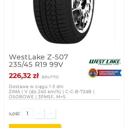
WestLake Z-507
235/45 R19 99V
226,32 zł
BRUTTO
Dostawa w ciągu 1-3 dni
ZIMA | V (do 240 km/h) | C-C-B-72dB |
OSOBOWE | 3PMSF, M+S
ILOŚĆ