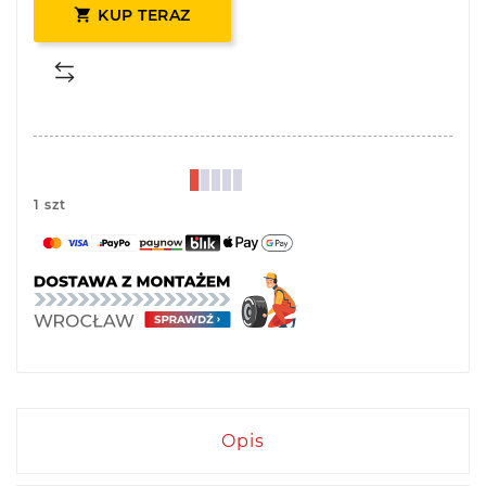

KUP TERAZ
1 szt
Opis