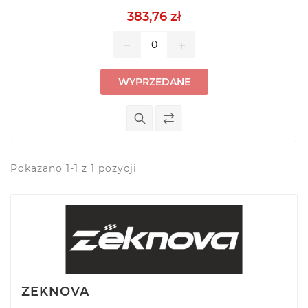
383,76 zł
remove
add
WYPRZEDANE
Pokazano 1-1 z 1 pozycji
ZEKNOVA