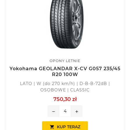
OPONY LETNIE
Yokohama GEOLANDAR X-CV G057 235/45
R20 100W
LATO | W (do 270 km/h) | D-B-B-72dB |
OSOBOWE | CLASSIC
750,30 zł
remove
add
KUP TERAZ
