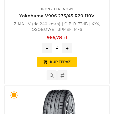
OPONY TERENOWE
Yokohama V906 275/45 R20 110V
ZIMA | V (do 240 km/h) | C-B-B-73dB | 4X4,
OSOBOWE | 3PMSF, M+S
966,78 zł
remove
add
KUP TERAZ
