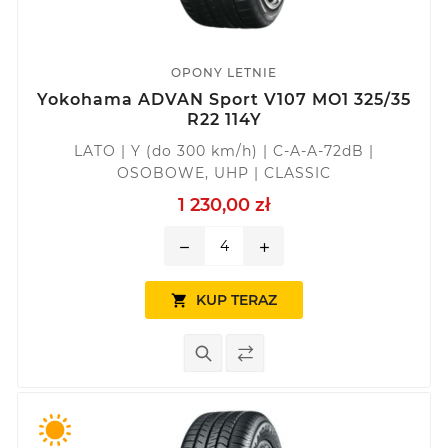
OPONY LETNIE
Yokohama ADVAN Sport V107 MO1 325/35
R22 114Y
LATO | Y (do 300 km/h) | C-A-A-72dB |
OSOBOWE, UHP | CLASSIC
1 230,00 zł
remove
add
KUP TERAZ
