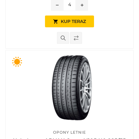
remove
add
KUP TERAZ

OPONY LETNIE