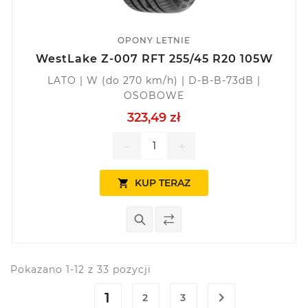
OPONY LETNIE
WestLake Z-007 RFT 255/45 R20 105W
LATO | W (do 270 km/h) | D-B-B-73dB |
OSOBOWE
323,49 zł
remove
add
KUP TERAZ

Pokazano 1-12 z 33 pozycji
1

2
3