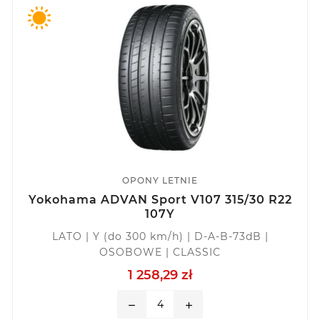
OPONY LETNIE
Yokohama ADVAN Sport V107 315/30 R22
107Y
LATO | Y (do 300 km/h) | D-A-B-73dB |
OSOBOWE | CLASSIC
1 258,29 zł
remove
add