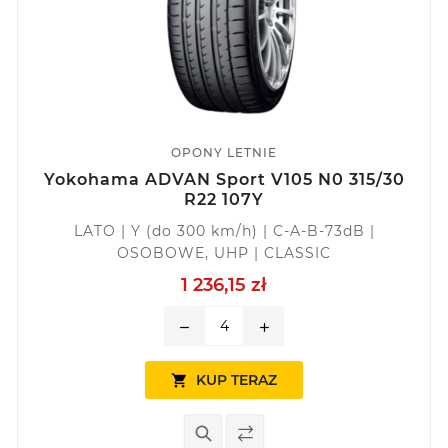
OPONY LETNIE
Yokohama ADVAN Sport V105 N0 315/30
R22 107Y
LATO | Y (do 300 km/h) | C-A-B-73dB |
OSOBOWE, UHP | CLASSIC
1 236,15 zł
remove
add
KUP TERAZ
