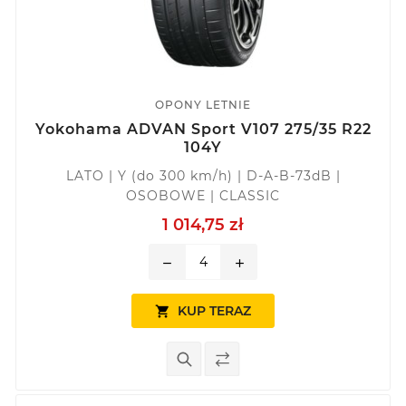
OPONY LETNIE
Yokohama ADVAN Sport V107 275/35 R22
104Y
LATO | Y (do 300 km/h) | D-A-B-73dB |
OSOBOWE | CLASSIC
1 014,75 zł
remove
add
KUP TERAZ
