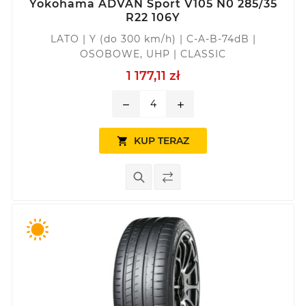
Yokohama ADVAN Sport V105 N0 285/35
R22 106Y
LATO | Y (do 300 km/h) | C-A-B-74dB |
OSOBOWE, UHP | CLASSIC
1 177,11 zł
remove
add
KUP TERAZ
