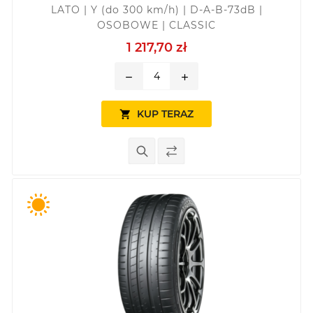
LATO | Y (do 300 km/h) | D-A-B-73dB |
OSOBOWE | CLASSIC
1 217,70 zł
remove
add
KUP TERAZ
