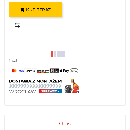

KUP TERAZ
1 szt
Opis