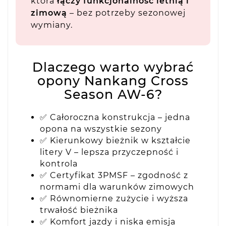
która
łączy funkcjonalność letnią i
zimową
– bez potrzeby sezonowej
wymiany.
Dlaczego warto wybrać
opony Nankang Cross
Season AW-6?
✅ Całoroczna konstrukcja – jedna
opona na wszystkie sezony
✅ Kierunkowy bieżnik w kształcie
litery V – lepsza przyczepność i
kontrola
✅ Certyfikat 3PMSF – zgodność z
normami dla warunków zimowych
✅ Równomierne zużycie i wyższa
trwałość bieżnika
✅ Komfort jazdy i niska emisja