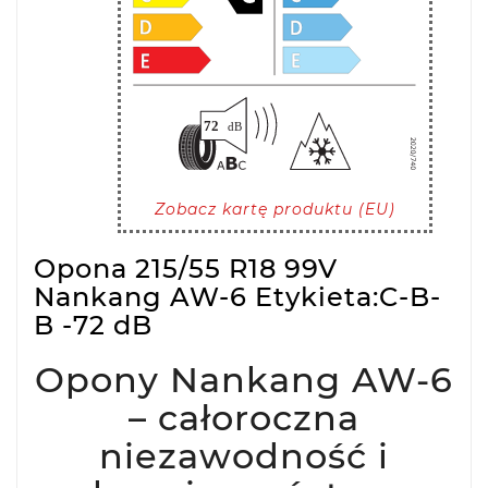
Zobacz kartę produktu (EU)
Opona 215/55 R18 99V
Nankang AW-6 Etykieta:C-B-
B -72 dB
Opony Nankang AW-6
– całoroczna
niezawodność i