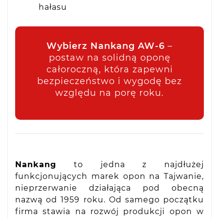
hałasu
Wybierz Nankang AW-6
–
postaw na solidną oponę
całoroczną, która zapewni
bezpieczeństwo i wygodę bez
względu na porę roku.
Nankang
to jedna z najdłużej
funkcjonujących marek opon na Tajwanie,
nieprzerwanie działająca pod obecną
nazwą od 1959 roku. Od samego początku
firma stawia na rozwój produkcji opon w