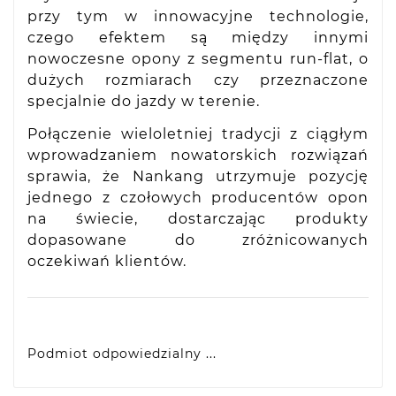
przy tym w innowacyjne technologie,
czego efektem są między innymi
nowoczesne opony z segmentu run-flat, o
dużych rozmiarach czy przeznaczone
specjalnie do jazdy w terenie.
Połączenie wieloletniej tradycji z ciągłym
wprowadzaniem nowatorskich rozwiązań
sprawia, że Nankang utrzymuje pozycję
jednego z czołowych producentów opon
na świecie, dostarczając produkty
dopasowane do zróżnicowanych
oczekiwań klientów.
Podmiot odpowiedzialny ...
VIDIS SA
ul. Logistyczna 4, 55-040 Bielany Wrocławskie,
produkty@racingtires.pl