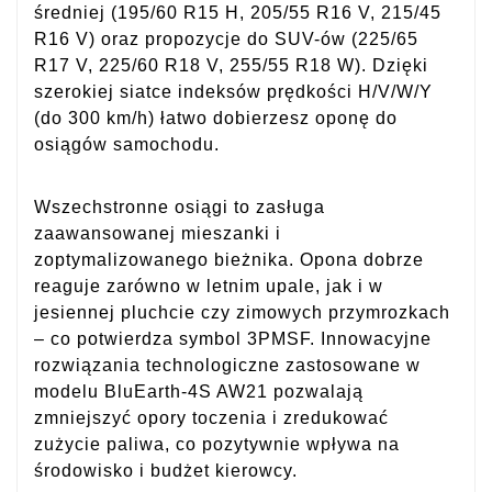
średniej (195/60 R15 H, 205/55 R16 V, 215/45
R16 V) oraz propozycje do SUV-ów (225/65
R17 V, 225/60 R18 V, 255/55 R18 W). Dzięki
szerokiej siatce indeksów prędkości H/V/W/Y
(do 300 km/h) łatwo dobierzesz oponę do
osiągów samochodu.
Wszechstronne osiągi to zasługa
zaawansowanej mieszanki i
zoptymalizowanego bieżnika. Opona dobrze
reaguje zarówno w letnim upale, jak i w
jesiennej pluchcie czy zimowych przymrozkach
– co potwierdza symbol 3PMSF. Innowacyjne
rozwiązania technologiczne zastosowane w
modelu BluEarth-4S AW21 pozwalają
zmniejszyć opory toczenia i zredukować
zużycie paliwa, co pozytywnie wpływa na
środowisko i budżet kierowcy.