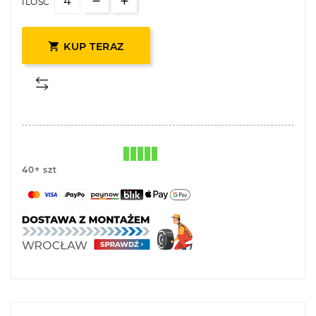
ILOŚĆ

KUP TERAZ
40+ szt