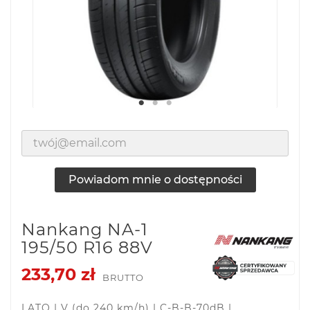
Powiadom mnie o dostępności
Nankang NA-1
195/50 R16 88V
233,70 zł
BRUTTO
LATO | V (do 240 km/h) | C-B-B-70dB |