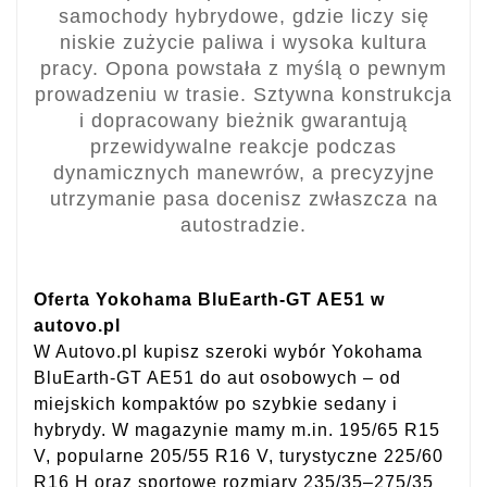
samochody hybrydowe, gdzie liczy się
niskie zużycie paliwa i wysoka kultura
pracy. Opona powstała z myślą o pewnym
prowadzeniu w trasie. Sztywna konstrukcja
i dopracowany bieżnik gwarantują
przewidywalne reakcje podczas
dynamicznych manewrów, a precyzyjne
utrzymanie pasa docenisz zwłaszcza na
autostradzie.
Oferta Yokohama BluEarth-GT AE51 w
autovo.pl
W Autovo.pl kupisz szeroki wybór Yokohama
BluEarth-GT AE51 do aut osobowych – od
miejskich kompaktów po szybkie sedany i
hybrydy. W magazynie mamy m.in. 195/65 R15
V, popularne 205/55 R16 V, turystyczne 225/60
R16 H oraz sportowe rozmiary 235/35–275/35