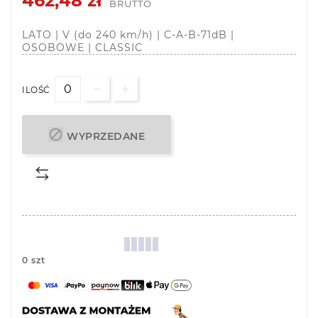
462,48 zł
BRUTTO
LATO | V (do 240 km/h) | C-A-B-71dB |
OSOBOWE | CLASSIC
ILOŚĆ

WYPRZEDANE
0 szt