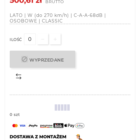
500,61 zł
BRUTTO
LATO | W (do 270 km/h) | C-A-A-68dB |
OSOBOWE | CLASSIC
ILOŚĆ

WYPRZEDANE
0 szt