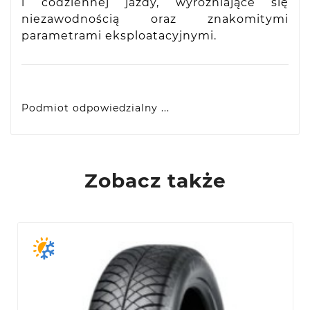
i codziennej jazdy, wyróżniające się
niezawodnością oraz znakomitymi
parametrami eksploatacyjnymi.
Podmiot odpowiedzialny ...
Yokohama Europe GmbH
Monschauer Str. 12, D-40549 Dusseldorf, DE
eprel@yokohama.eu
Zobacz także