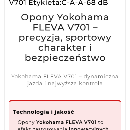
V701 Etykieta:C-A-A-68 dB
Opony Yokohama
FLEVA V701 –
precyzja, sportowy
charakter i
bezpieczeństwo
Yokohama FLEVA V701 – dynamiczna
jazda i najwyższa kontrola
Technologia i jakość
Opony
Yokohama FLEVA V701
to
efekt zastosowania
innowacyjnych