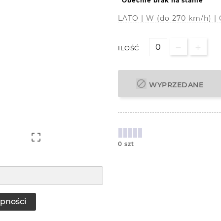
Obecnie brak na stanie
LATO | W (do 270 km/h) 
ILOŚĆ

WYPRZEDANE

0 szt
pności