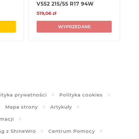
V552 215/55 R17 94W
AE
519,06 zł
48
WYPRZEDANE
ityka prywatności
Polityka cookies
Mapa strony
Artykuły
amacji
ng z ShineWro
Centrum Pomocy