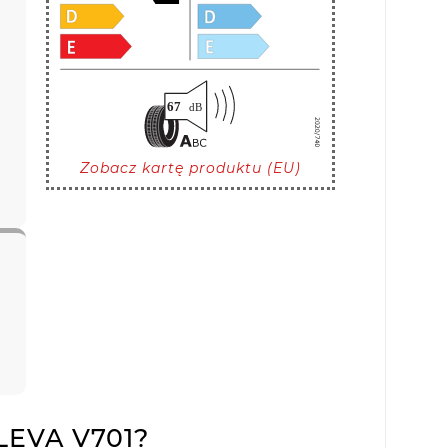
Zobacz kartę produktu (EU)
LEVA V701?