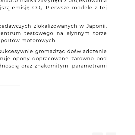
onadto marka zasłynęła z projektowania
szą emisję CO₂. Pierwsze modele z tej
.
adawczych zlokalizowanych w Japonii,
z centrum testowego na słynnym torze
 sportów motorowych.
 sukcesywnie gromadząc doświadczenie
feruje opony dopracowane zarówno pod
odnością oraz znakomitymi parametrami