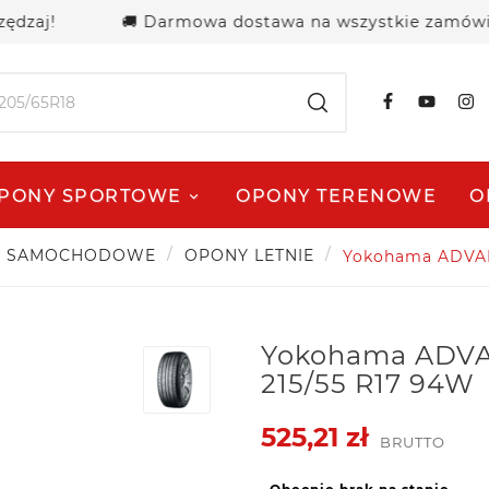
j!
🚚 Darmowa dostawa na wszystkie zamówienia p
PONY SPORTOWE
OPONY TERENOWE
O
Y SAMOCHODOWE
OPONY LETNIE
Yokohama ADVAN 
Yokohama ADVA
215/55 R17 94W
525,21 zł
BRUTTO