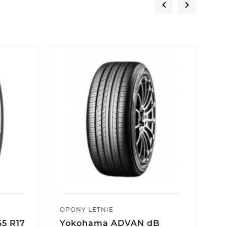


OPONY LETNIE
OP
55 R17
Yokohama ADVAN dB
Y