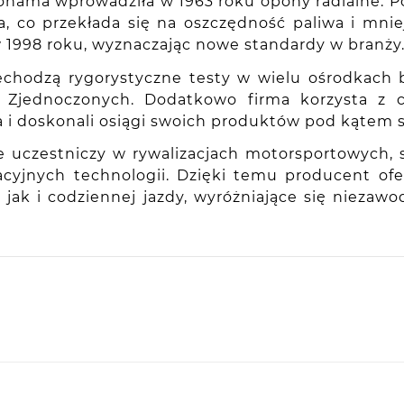
kohama wprowadziła w 1963 roku opony radialne. P
 co przekłada się na oszczędność paliwa i mniej
ę w 1998 roku, wyznaczając nowe standardy w branży
chodzą rygorystyczne testy w wielu ośrodkach b
nach Zjednoczonych. Dodatkowo firma korzysta 
a i doskonali osiągi swoich produktów pod kątem
e uczestniczy w rywalizacjach motorsportowych,
wacyjnych technologii. Dzięki temu producent o
k i codziennej jazdy, wyróżniające się niezaw