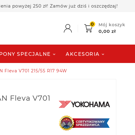
owyżej 250 zł! Zamów już dziś i oszczędzaj!
🚚 
0
Mój koszyk
0,00 zł
PONY SPECJALNE
AKCESORIA
Fleva V701 215/55 R17 94W
N Fleva V701