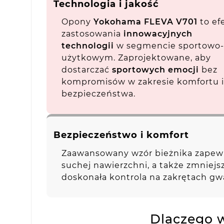
Technologia i jakość
Opony
Yokohama FLEVA V701
to ef
zastosowania
innowacyjnych
technologii
w segmencie sportowo-
użytkowym. Zaprojektowane, aby
dostarczać
sportowych emocji
bez
kompromisów w zakresie komfortu i
bezpieczeństwa.
Bezpieczeństwo i komfort
Zaawansowany wzór bieżnika zape
suchej nawierzchni, a także zmniejs
doskonała kontrola na zakrętach gw
Dlaczego 