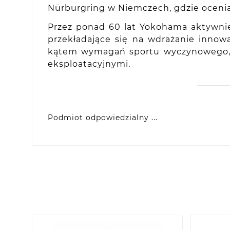
Nürburgring w Niemczech, gdzie oceni
Przez ponad 60 lat Yokohama aktywni
przekładające się na wdrażanie inno
kątem wymagań sportu wyczynowego, ja
eksploatacyjnymi.
Podmiot odpowiedzialny ...
Yokohama Europe GmbH
Monschauer Str. 12, D-40549 Dusseldorf, DE
eprel@yokohama.eu