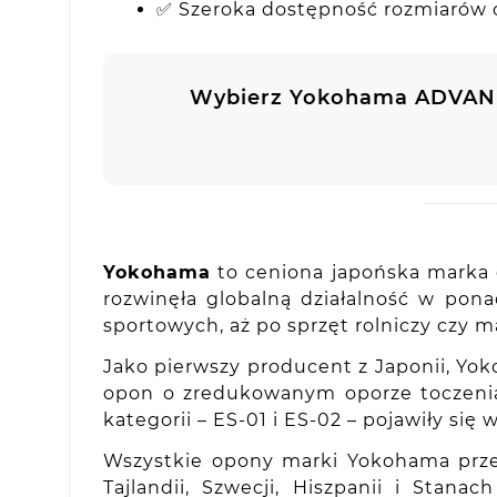
✅ Szeroka dostępność rozmiarów od
Wybierz Yokohama ADVAN 
Yokohama
to ceniona japońska marka o
rozwinęła globalną działalność w po
sportowych, aż po sprzęt rolniczy czy 
Jako pierwszy producent z Japonii, Yo
opon o zredukowanym oporze toczenia,
kategorii – ES-01 i ES-02 – pojawiły si
Wszystkie opony marki Yokohama prze
Tajlandii, Szwecji, Hiszpanii i Sta