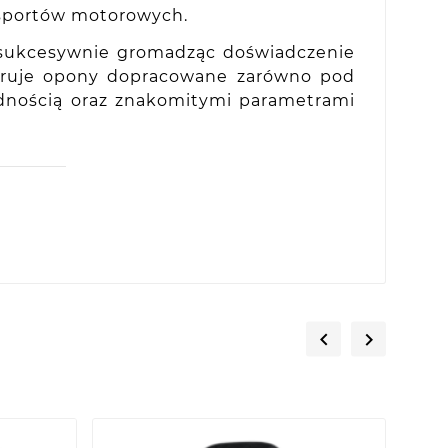
 sportów motorowych.
 sukcesywnie gromadząc doświadczenie
feruje opony dopracowane zarówno pod
odnością oraz znakomitymi parametrami

