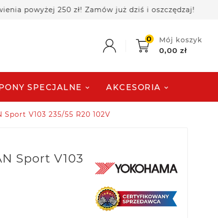
owyżej 250 zł! Zamów już dziś i oszczędzaj!
🚚 
0
Mój koszyk
0,00 zł
PONY SPECJALNE
AKCESORIA
Sport V103 235/55 R20 102V
N Sport V103