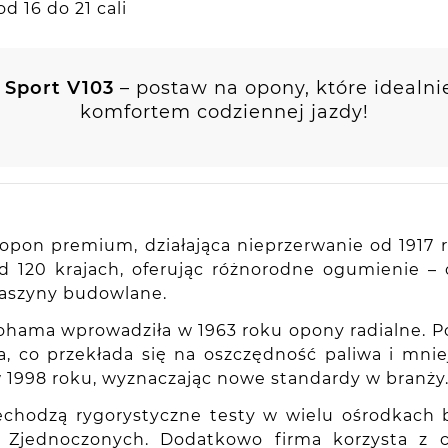
 16 do 21 cali
Sport V103
– postaw na opony, które idealni
komfortem codziennej jazdy!
pon premium, działająca nieprzerwanie od 1917 ro
nad 120 krajach, oferując różnorodne ogumienie
maszyny budowlane.
kohama wprowadziła w 1963 roku opony radialne. P
 co przekłada się na oszczędność paliwa i mniej
ę w 1998 roku, wyznaczając nowe standardy w branży
chodzą rygorystyczne testy w wielu ośrodkach b
nach Zjednoczonych. Dodatkowo firma korzysta 