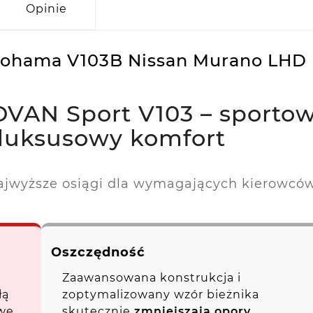
Opinie
kohama V103B Nissan Murano LHD
VAN Sport V103 – sporto
 luksusowy komfort
jwyższe osiągi dla wymagających kierowcó
Oszczędność
Zaawansowana konstrukcja i
łą
zoptymalizowany wzór bieżnika
owe
skutecznie
zmniejszają opory