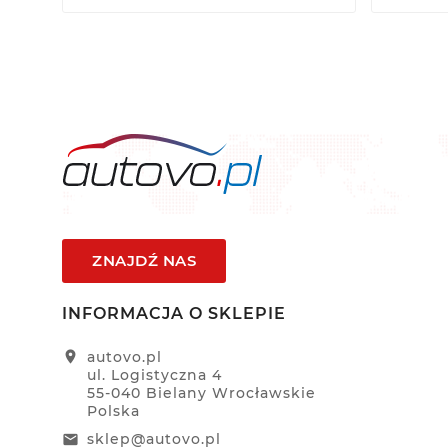
ZNAJDŹ NAS
INFORMACJA O SKLEPIE
location_on
autovo.pl
ul. Logistyczna 4
55-040 Bielany Wrocławskie
Polska
sklep@autovo.pl
email