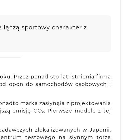
e łączą sportowy charakter z
ku. Przez ponad sto lat istnienia firma
 – od opon do samochodów osobowych i
onadto marka zasłynęła z projektowania
szą emisję CO₂. Pierwsze modele z tej
.
adawczych zlokalizowanych w Japonii,
z centrum testowego na słynnym torze