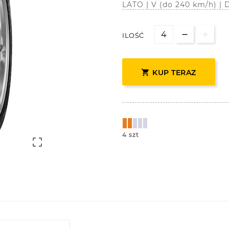
LATO | V (do 240 km/h) |
ILOŚĆ

KUP TERAZ
4 szt
