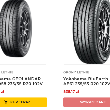
 LETNIE
OPONY LETNIE
hama GEOLANDAR
Yokohama BluEarth
58 235/55 R20 102V
AE61 235/55 R20 102
 zł
835,17 zł
KUP TERAZ
WYPRZEDANE
