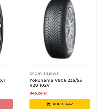
OPONY ZIMOWE
-XT
Yokohama V906 235/55
V
R20 102V
846,24 zł
KUP TERAZ
