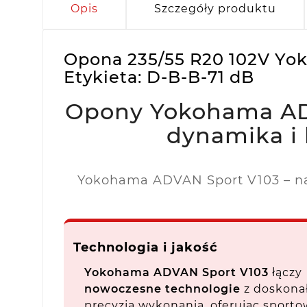
Opis
Szczegóły produktu
Opona 235/55 R20 102V Yo
Etykieta: D-B-B-71 dB
Opony Yokohama AD
dynamika i
Yokohama ADVAN Sport V103 – na
Technologia i jakość
Yokohama ADVAN Sport V103
łączy
nowoczesne technologie
z doskona
precyzją wykonania, oferując sport