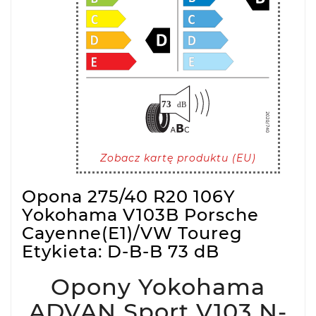
Zobacz kartę produktu (EU)
Opona 275/40 R20 106Y
Yokohama V103B Porsche
Cayenne(E1)/VW Toureg
Etykieta: D-B-B 73 dB
Opony Yokohama
ADVAN Sport V103 N-