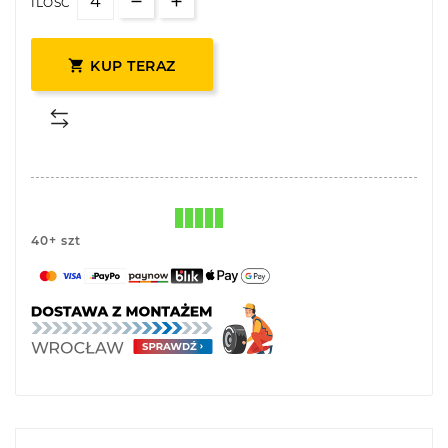
ILOŚĆ

KUP TERAZ
40+ szt