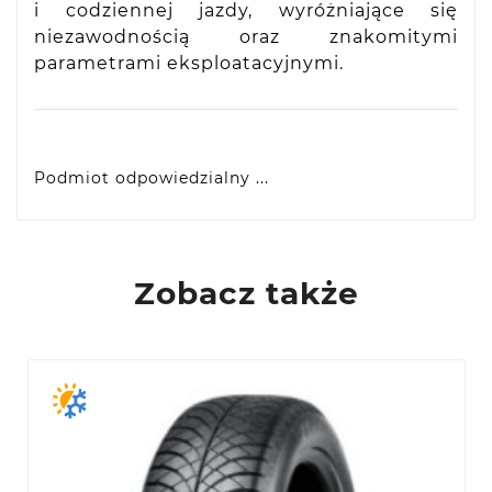
i codziennej jazdy, wyróżniające się
niezawodnością oraz znakomitymi
parametrami eksploatacyjnymi.
Podmiot odpowiedzialny ...
Yokohama Europe GmbH
Monschauer Str. 12, D-40549 Dusseldorf, DE
eprel@yokohama.eu
Zobacz także