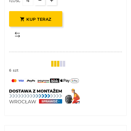
ILOŚĆ

KUP TERAZ
6 szt