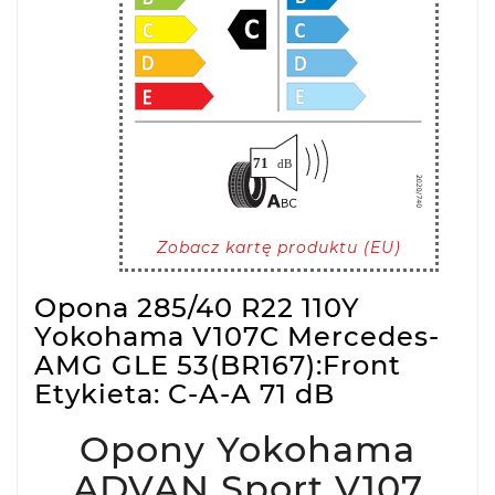
Zobacz kartę produktu (EU)
Opona 285/40 R22 110Y
Yokohama V107C Mercedes-
AMG GLE 53(BR167):Front
Etykieta: C-A-A 71 dB
Opony Yokohama
ADVAN Sport V107