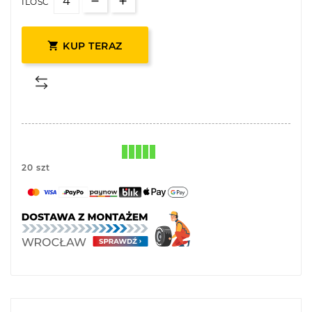
ILOŚĆ

KUP TERAZ
20 szt