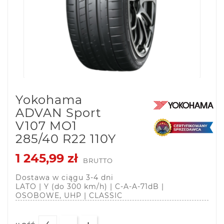
Yokohama
ADVAN Sport
V107 MO1
285/40 R22 110Y
1 245,99 zł
BRUTTO
Dostawa w ciągu 3-4 dni
LATO | Y (do 300 km/h) | C-A-A-71dB |
OSOBOWE, UHP | CLASSIC