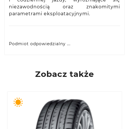
niezawodnością oraz znakomitymi
parametrami eksploatacyjnymi.
Podmiot odpowiedzialny ...
Yokohama Europe GmbH
Monschauer Str. 12, D-40549 Dusseldorf, DE
eprel@yokohama.eu
Zobacz także