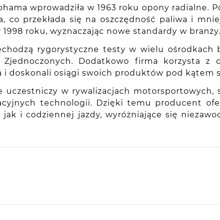
kohama wprowadziła w 1963 roku opony radialne. P
 co przekłada się na oszczędność paliwa i mniej
ę w 1998 roku, wyznaczając nowe standardy w branży
chodzą rygorystyczne testy w wielu ośrodkach b
nach Zjednoczonych. Dodatkowo firma korzysta 
a i doskonali osiągi swoich produktów pod kątem
e uczestniczy w rywalizacjach motorsportowych,
wacyjnych technologii. Dzięki temu producent o
k i codziennej jazdy, wyróżniające się niezaw