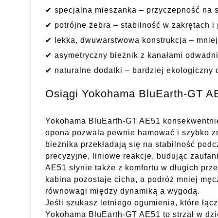
✔ specjalna mieszanka – przyczepność na s
✔ potrójne żebra – stabilność w zakrętach i
✔ lekka, dwuwarstwowa konstrukcja – mniejs
✔ asymetryczny bieżnik z kanałami odwadn
✔ naturalne dodatki – bardziej ekologiczny 
Osiągi Yokohama BluEarth-GT A
Yokohama BluEarth-GT AE51 konsekwentnie 
opona pozwala pewnie hamować i szybko zmi
bieżnika przekładają się na stabilność po
precyzyjne, liniowe reakcje, budując zaufan
AE51 słynie także z komfortu w długich prze
kabina pozostaje cicha, a podróż mniej męcz
równowagi między dynamiką a wygodą.
Jeśli szukasz letniego ogumienia, które łą
Yokohama BluEarth-GT AE51 to strzał w dzi