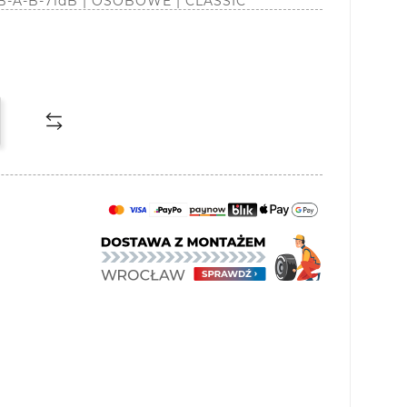
| B-A-B-71dB | OSOBOWE | CLASSIC