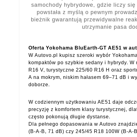
samochody hybrydowe, gdzie liczy się 
powstała z myślą o pewnym prowadze
bieżnik gwarantują przewidywalne re
utrzymanie pasa doc
Oferta Yokohama BluEarth-GT AE51 w aut
W Autovo.pl kupisz szeroki wybór Yokoham
kompaktów po szybkie sedany i hybrydy. W
R16 V, turystyczne 225/60 R16 H oraz spor
A na mokrym, niskim hałasem 69–71 dB i wy
doborze.
W codziennym użytkowaniu AE51 daje odczuw
precyzję z komfortem klasy turystycznej, dl
często pokonują długie dystanse.
Dla pełnego dopasowania w Autovo znajdzie
(B-A-B, 71 dB) czy 245/45 R18 100W (B-A-B