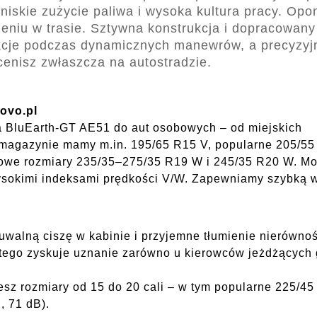
niskie zużycie paliwa i wysoka kultura pracy. Opo
niu w trasie. Sztywna konstrukcja i dopracowany
akcje podczas dynamicznych manewrów, a precyzyj
enisz zwłaszcza na autostradzie.
ovo.pl
a BluEarth-GT AE51 do aut osobowych – od miejskich
 magazynie mamy m.in. 195/65 R15 V, popularne 205/55
towe rozmiary 235/35–275/35 R19 W i 245/35 R20 W. Mod
sokimi indeksami prędkości V/W. Zapewniamy szybką wy
alną ciszę w kabinie i przyjemne tłumienie nierównośc
atego zyskuje uznanie zarówno u kierowców jeżdżących gł
sz rozmiary od 15 do 20 cali – w tym popularne 225/4
, 71 dB).