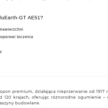
BluEarth-GT AE51?
 nawierzchni
 oporowi toczenia
e
pon premium, działająca nieprzerwanie od 1917 ro
nad 120 krajach, oferując różnorodne ogumienie
maszyny budowlane.