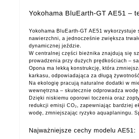
Yokohama BluEarth-GT AE51 – tec
Yokohama BluEarth-GT AE51 wykorzystuje s
nawierzchni, a jednocześnie zwiększa trwa
dynamicznej jeździe.
W centralnej części bieżnika znajdują się s
prowadzenia przy dużych prędkościach – sam
Opona ma lekką konstrukcję, która zmniejs
karkasu, odpowiadająca za długą żywotność
Na ekologię pracują naturalne dodatki w mi
wewnętrzna – skutecznie odprowadza wodę,
Dzięki niskiemu oporowi toczenia oraz zopt
redukcji emisji CO₂, zapewniając bardziej
wodę, zmniejszając ryzyko aquaplaningu. Sp
Najważniejsze cechy modelu AE51: