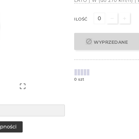
LATO | W (do 270 km/h) 
ILOŚĆ

WYPRZEDANE
0 szt

pności