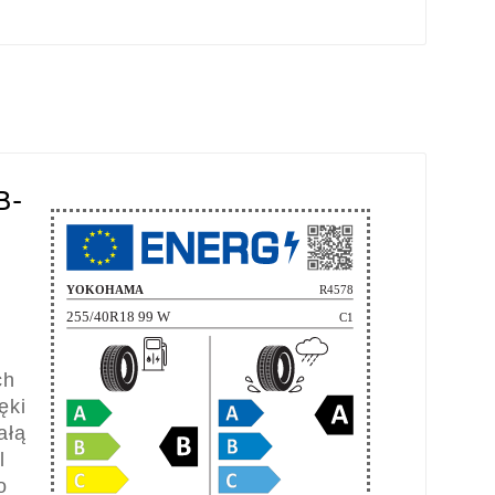
B-
ch
ęki
ałą
l
o