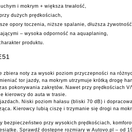
uchym i mokrym + większa trwałość,
 przy dużych prędkościach,
ze opory toczenia, niższe spalanie, dłuższa żywotność
iającymi – wysoka odporność na aquaplaning,
charakter produktu.
E51
zbiera noty za wysoki poziom przyczepności na różnyc
eniać tor jazdy, na mokrym utrzymuje krótką drogę ham
dczas pokonywania zakrętów. Nawet przy prędkościach V
ie kierowcy do auta w trasie.
jazdach. Niski poziom hałasu (bliski 70 dB) i dopracow
ąca. Kierowcy lubią ciszę i trzymanie się drogi na mokr
czy bezpieczeństwo przy wysokich prędkościach, komforo
esiątkę. Sprawdź dostępne rozmiary w Autovo.pl – od 1