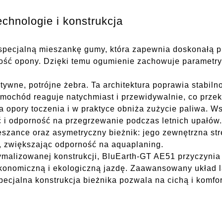
hnologie i konstrukcja
pecjalną mieszankę gumy, która zapewnia doskonałą pr
łość opony. Dzięki temu ogumienie zachowuje parametry
ztywne, potrójne żebra. Ta architektura poprawia stabi
ochód reaguje natychmiast i przewidywalnie, co przekła
za opory toczenia i w praktyce obniża zużycie paliwa.
 i odporność na przegrzewanie podczas letnich upałów.
eszance oraz asymetryczny bieżnik: jego zewnętrzna st
 zwiększając odporność na aquaplaning.
ymalizowanej konstrukcji, BluEarth-GT AE51 przyczynia 
 ekonomiczną i ekologiczną jazdę. Zaawansowany układ 
ecjalna konstrukcja bieżnika pozwala na cichą i komfo