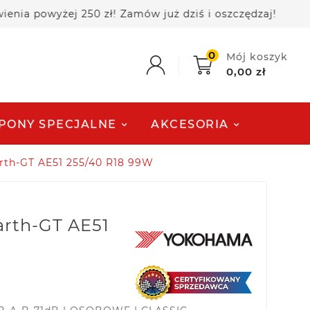
wyżej 250 zł! Zamów już dziś i oszczędzaj!
🚚 D
0
Mój koszyk
0,00 zł
PONY SPECJALNE
AKCESORIA
th-GT AE51 255/40 R18 99W
rth-GT AE51