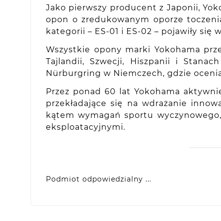
Jako pierwszy producent z Japonii, Yo
opon o zredukowanym oporze toczenia,
kategorii – ES-01 i ES-02 – pojawiły si
Wszystkie opony marki Yokohama prze
Tajlandii, Szwecji, Hiszpanii i Sta
Nürburgring w Niemczech, gdzie oceni
Przez ponad 60 lat Yokohama aktywni
przekładające się na wdrażanie inno
kątem wymagań sportu wyczynowego, ja
eksploatacyjnymi.
Podmiot odpowiedzialny ...
Yokohama Europe GmbH
Monschauer Str. 12, D-40549 Dusseldorf, DE
eprel@yokohama.eu