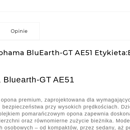
Opinie
ohama BluEarth-GT AE51 Etykieta:
 Bluearth-GT AE51
a opona premium, zaprojektowana dla wymagający
 i bezpieczeństwa przy wysokich prędkościach. Dzi
 olejkiem pomarańczowym opona zapewnia doskon
ierzchni oraz równomierne zużycie bieżnika. Mode
h osobowych – od kompaktów, przez sedany, aż p