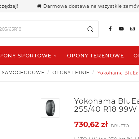
j!
🚚 Darmowa dostawa na wszystkie zamówienia po
PONY SPORTOWE
OPONY TERENOWE
O
Y SAMOCHODOWE
OPONY LETNIE
Yokohama BluEar
Yokohama BluEa
255/40 R18 99W
730,62 zł
BRUTTO