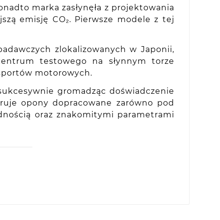
onadto marka zasłynęła z projektowania
szą emisję CO₂. Pierwsze modele z tej
.
adawczych zlokalizowanych w Japonii,
z centrum testowego na słynnym torze
 sportów motorowych.
 sukcesywnie gromadząc doświadczenie
feruje opony dopracowane zarówno pod
odnością oraz znakomitymi parametrami