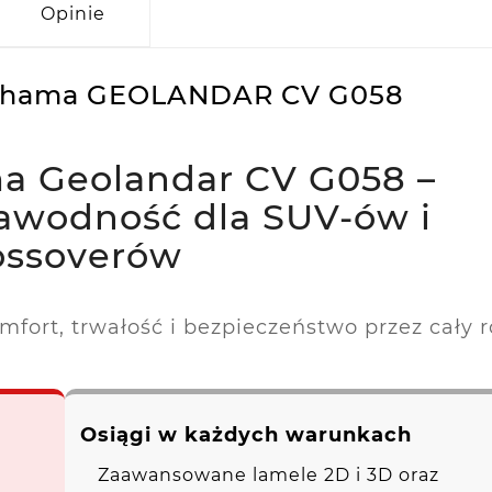
Opinie
kohama GEOLANDAR CV G058
 Geolandar CV G058 –
zawodność dla SUV-ów i
ossoverów
ort, trwałość i bezpieczeństwo przez cały 
Osiągi w każdych warunkach
Zaawansowane lamele 2D i 3D oraz