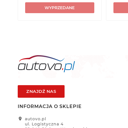
WYPRZEDANE
ZNAJDŹ NAS
INFORMACJA O SKLEPIE
location_on
autovo.pl
ul. Logistyczna 4