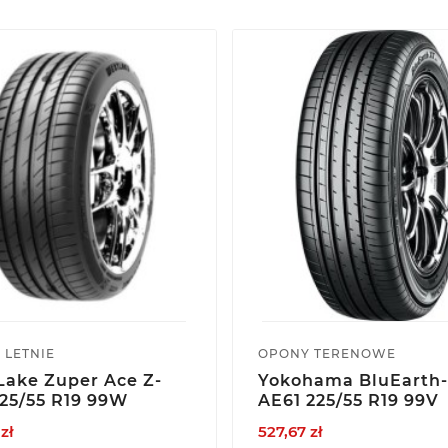
 LETNIE
OPONY TERENOWE
ake Zuper Ace Z-
Yokohama BluEarth
25/55 R19 99W
AE61 225/55 R19 99V
zł
527,67 zł