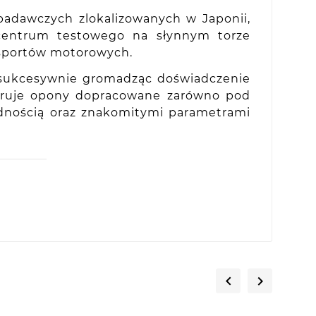
adawczych zlokalizowanych w Japonii,
z centrum testowego na słynnym torze
 sportów motorowych.
 sukcesywnie gromadząc doświadczenie
feruje opony dopracowane zarówno pod
odnością oraz znakomitymi parametrami

