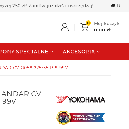
50 zł! Zamów już dziś i oszczędzaj!
🚚 Darmowa d
0
Mój koszyk
0,00 zł
PONY SPECJALNE
AKCESORIA
DAR CV G058 225/55 R19 99V
LANDAR CV
9 99V