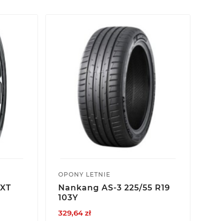
OPONY LETNIE
OP
-XT
Nankang AS-3 225/55 R19
Y
103Y
AW
329,64 zł
60