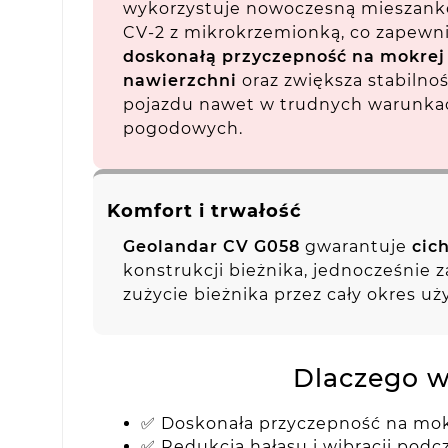
wykorzystuje nowoczesną mieszank
CV-2 z mikrokrzemionką, co zapewn
doskonałą przyczepność na mokrej
nawierzchni
oraz zwiększa stabilno
pojazdu nawet w trudnych warunka
pogodowych.
Komfort i trwałość
Geolandar CV G058
gwarantuje
cic
konstrukcji bieżnika, jednocześnie 
zużycie bieżnika przez cały okres uż
Dlaczego w
✅ Doskonała przyczepność na mokr
✅ Redukcja hałasu i wibracji podc