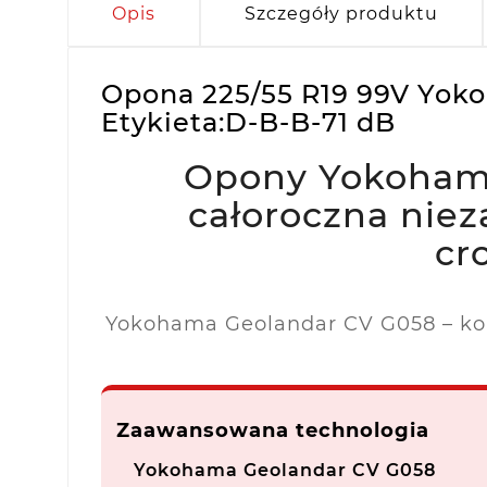
Opis
Szczegóły produktu
Opona 225/55 R19 99V Yo
Etykieta:D-B-B-71 dB
Opony Yokohama
całoroczna nie
cr
Yokohama Geolandar CV G058 – komf
Zaawansowana technologia
Yokohama Geolandar CV G058