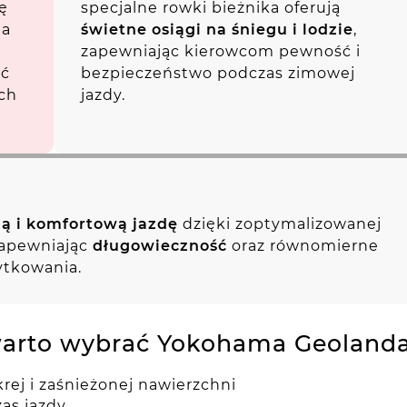
ę
specjalne rowki bieżnika oferują
ia
świetne osiągi na śniegu i lodzie
,
zapewniając kierowcom pewność i
ść
bezpieczeństwo podczas zimowej
ch
jazdy.
hą i komfortową jazdę
dzięki zoptymalizowanej
zapewniając
długowieczność
oraz równomierne
ytkowania.
arto wybrać Yokohama Geoland
ej i zaśnieżonej nawierzchni
zas jazdy