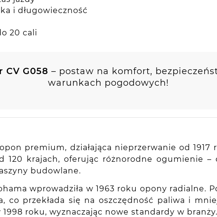
ka i długowieczność
o 20 cali
r CV G058
– postaw na komfort, bezpieczeńs
warunkach pogodowych!
pon premium, działająca nieprzerwanie od 1917 ro
nad 120 krajach, oferując różnorodne ogumienie
maszyny budowlane.
kohama wprowadziła w 1963 roku opony radialne. P
 co przekłada się na oszczędność paliwa i mniej
ę w 1998 roku, wyznaczając nowe standardy w branży