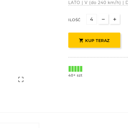
LATO | V (do 240 km/h) |
ILOŚĆ

KUP TERAZ
40+ szt
