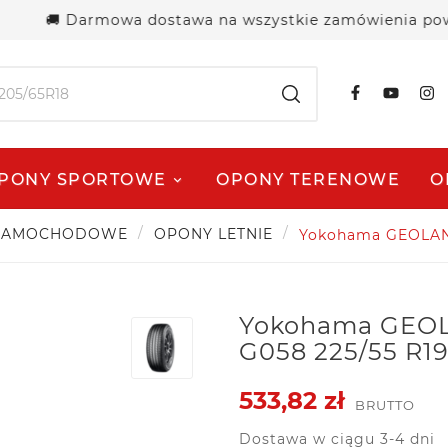
🚚 Darmowa dostawa na wszystkie zamówienia powyżej 2
PONY SPORTOWE
OPONY TERENOWE
O
SAMOCHODOWE
OPONY LETNIE
Yokohama GEOLAN
Yokohama GEO
G058 225/55 R1
533,82 zł
BRUTTO
Dostawa w ciągu 3-4 dni