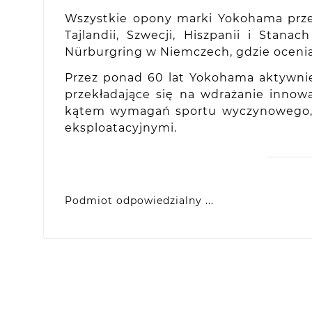
Wszystkie opony marki Yokohama prze
Tajlandii, Szwecji, Hiszpanii i Sta
Nürburgring w Niemczech, gdzie oceni
Przez ponad 60 lat Yokohama aktywni
przekładające się na wdrażanie inno
kątem wymagań sportu wyczynowego, ja
eksploatacyjnymi.
Podmiot odpowiedzialny ...
Yokohama Europe GmbH
Monschauer Str. 12, D-40549 Dusseldorf, DE
eprel@yokohama.eu