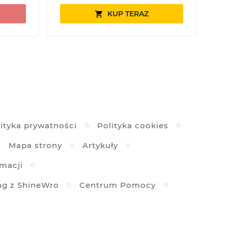
KUP TERAZ

ityka prywatności
Polityka cookies
Mapa strony
Artykuły
amacji
ng z ShineWro
Centrum Pomocy