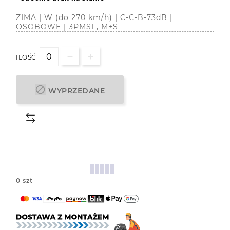
ZIMA | W (do 270 km/h) | C-C-B-73dB |
OSOBOWE | 3PMSF, M+S
ILOŚĆ

WYPRZEDANE
0 szt