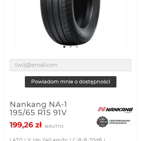
Powiadom mnie o dostępności
Nankang NA-1
195/65 R15 91V
199,26 zł
BRUTTO
LATO | V (do 240 km/h) | C-B-B-70dB |