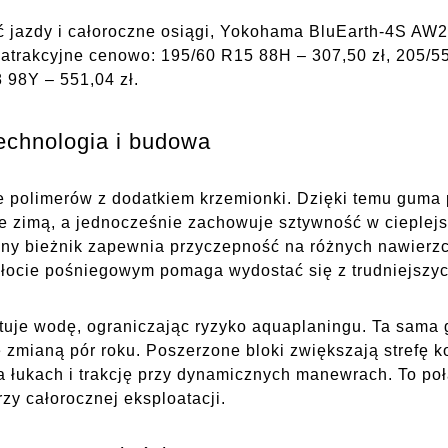
ść jazdy i całoroczne osiągi, Yokohama BluEarth-4S A
 atrakcyjne cenowo: 195/60 R15 88H – 307,50 zł, 205/5
 98Y – 551,04 zł.
chnologia i budowa
polimerów z dodatkiem krzemionki. Dzięki temu guma p
ie zimą, a jednocześnie zachowuje sztywność w cieplej
ny bieżnik zapewnia przyczepność na różnych nawierz
w błocie pośniegowym pomaga wydostać się z trudniejszy
uje wodę, ograniczając ryzyko aquaplaningu. Ta sama g
e zmianą pór roku. Poszerzone bloki zwiększają strefę 
a łukach i trakcję przy dynamicznych manewrach. To po
rzy całorocznej eksploatacji.