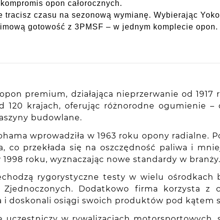
y kompromis opon całorocznych.
nie tracisz czasu na sezonową wymianę. Wybierając Yo
 zimową gotowość z 3PMSF – w jednym komplecie opon.
pon premium, działająca nieprzerwanie od 1917 ro
nad 120 krajach, oferując różnorodne ogumienie
maszyny budowlane.
kohama wprowadziła w 1963 roku opony radialne. P
 co przekłada się na oszczędność paliwa i mniej
ę w 1998 roku, wyznaczając nowe standardy w branży
chodzą rygorystyczne testy w wielu ośrodkach b
nach Zjednoczonych. Dodatkowo firma korzysta 
a i doskonali osiągi swoich produktów pod kątem
e uczestniczy w rywalizacjach motorsportowych,