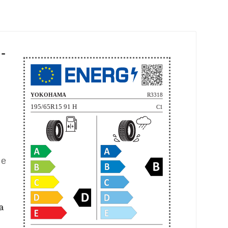
-
ne
a