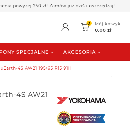
wyżej 250 zł! Zamów już dziś i oszczędzaj!
🚚 Da
0
Mój koszyk
0,00 zł
PONY SPECJALNE
AKCESORIA
uEarth-4S AW21 195/65 R15 91H
arth-4S AW21