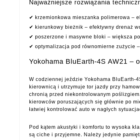
Najważniejsze rozwiązania technicz
✔ krzemionkowa mieszanka polimerowa – el
✔ kierunkowy bieżnik – efektywny drenaż wo
✔ poszerzone i masywne bloki – większa pow
✔ optymalizacja pod równomierne zużycie –
Yokohama BluEarth-4S AW21 – osi
W codziennej jeździe Yokohama BluEarth-4
kierownicą i utrzymuje tor jazdy przy ham
chronią przed niekontrolowanym poślizgiem.
kierowców poruszających się głównie po mi
łatwiej kontrolować auto w nagłych sytuacja
Pod kątem akustyki i komfortu to wysoka kl
są ciche i przyjemne. Należy jedynie pamię