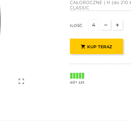
CAŁOROCZNE | H (do 210 
CLASSIC
ILOŚĆ

KUP TERAZ

40+ szt