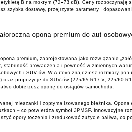
etykietą B na mokrym (72–73 dB). Ceny rozpoczynają s
jesz szybką dostawę, przejrzyste parametry i dopasowan
ałoroczna opona premium do aut osobowy
pona premium, zaprojektowana jako rozwiązanie „załóż 
, stabilność prowadzenia i pewność w zmiennych warun
bowych i SUV-ów. W Autovo znajdziesz rozmiary popul
) oraz propozycje do SUV-ów (225/65 R17 V, 225/60 R18
 łatwo dobierzesz oponę do osiągów samochodu.
anej mieszanki i zoptymalizowanego bieżnika. Opona d
rozkach – co potwierdza symbol 3PMSF. Innowacyjne ro
zyć opory toczenia i zredukować zużycie paliwa, co p