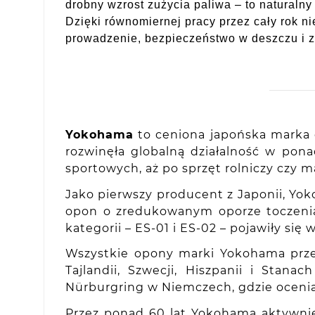
drobny wzrost zużycia paliwa – to naturaln
Dzięki równomiernej pracy przez cały rok 
prowadzenie, bezpieczeństwo w deszczu i
Yokohama
to ceniona japońska marka o
rozwinęła globalną działalność w po
sportowych, aż po sprzęt rolniczy czy 
Jako pierwszy producent z Japonii, Yo
opon o zredukowanym oporze toczenia,
kategorii – ES-01 i ES-02 – pojawiły si
Wszystkie opony marki Yokohama prze
Tajlandii, Szwecji, Hiszpanii i Sta
Nürburgring w Niemczech, gdzie oceni
Przez ponad 60 lat Yokohama aktywni