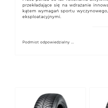
przekładające się na wdrażanie inno
kątem wymagań sportu wyczynowego, ja
eksploatacyjnymi.
Podmiot odpowiedzialny ...
Yokohama Europe GmbH
Monschauer Str. 12, D-40549 Dusseldorf, DE
eprel@yokohama.eu