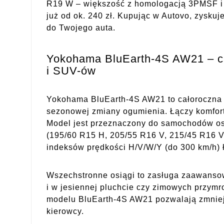
R19 W – większość z homologacją 3PMSF i 
już od ok. 240 zł. Kupując w Autovo, zysku
do Twojego auta.
Yokohama BluEarth-4S AW21 – c
i SUV-ów
Yokohama BluEarth-4S AW21 to całoroczna o
sezonowej zmiany ogumienia. Łączy komfort
Model jest przeznaczony do samochodów oso
(195/60 R15 H, 205/55 R16 V, 215/45 R16 V
indeksów prędkości H/V/W/Y (do 300 km/h)
Wszechstronne osiągi to zasługa zaawansow
i w jesiennej pluchcie czy zimowych przym
modelu BluEarth-4S AW21 pozwalają zmniejs
kierowcy.