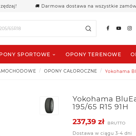
!
🚚 Darmowa dostawa na wszystkie zamówienia po
PONY SPORTOWE
OPONY TERENOWE
O
SAMOCHODOWE
OPONY CAŁOROCZNE
Yokohama Bl
Yokohama BluE
195/65 R15 91H
237,39 zł
BRUTTO
Dostawa w ciągu 3-4 dni