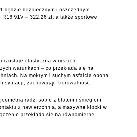
W21 będzie bezpiecznym i oszczędnym
5 R16 91V – 322,26 zł, a także sportowe
ozostaje elastyczna w niskich
szych warunkach – co przekłada się na
chniach. Na mokrym i suchym asfalcie opona
ch sytuacji, zachowując kierowalność.
eometria radzi sobie z błotem i śniegiem,
kontaktu z nawierzchnią, a masywne klocki w
łączenie przekłada się na równomierne