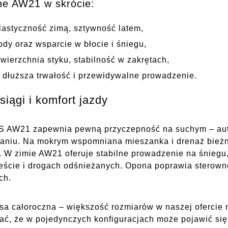
ne AW21 w skrócie:
astyczność zimą, sztywność latem,
dy oraz wsparcie w błocie i śniegu,
ierzchnia styku, stabilność w zakrętach,
 dłuższa trwałość i przewidywalne prowadzenie.
ągi i komfort jazdy
S AW21 zapewnia pewną przyczepność na suchym – aut
owaniu. Na mokrym wspomniana mieszanka i drenaż bież
 W zimie AW21 oferuje stabilne prowadzenie na śniegu, 
eście i drogach odśnieżanych. Opona poprawia sterown
ch.
asa całoroczna – większość rozmiarów w naszej ofercie
tać, że w pojedynczych konfiguracjach może pojawić si