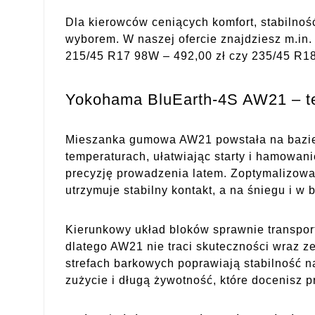
Dla kierowców ceniących komfort, stabilno
wyborem. W naszej ofercie znajdziesz m.in.
215/45 R17 98W – 492,00 zł czy 235/45 R18
Yokohama BluEarth-4S AW21 – te
Mieszanka gumowa AW21 powstała na bazie 
temperaturach, ułatwiając starty i hamowan
precyzję prowadzenia latem. Zoptymalizowa
utrzymuje stabilny kontakt, a na śniegu i 
Kierunkowy układ bloków sprawnie transport
dlatego AW21 nie traci skuteczności wraz z
strefach barkowych poprawiają stabilność n
zużycie i długą żywotność, które docenisz p