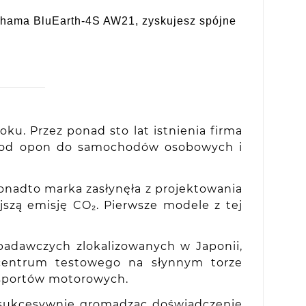
kohama BluEarth-4S AW21, zyskujesz spójne
ku. Przez ponad sto lat istnienia firma
 – od opon do samochodów osobowych i
onadto marka zasłynęła z projektowania
szą emisję CO₂. Pierwsze modele z tej
.
adawczych zlokalizowanych w Japonii,
z centrum testowego na słynnym torze
 sportów motorowych.
 sukcesywnie gromadząc doświadczenie