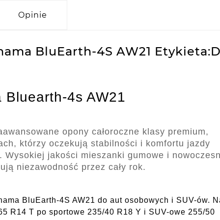
Opinie
hama BluEarth-4S AW21 Etykieta:D
 Bluearth-4s AW21
aawansowane opony całoroczne klasy premium,
ch, którzy oczekują stabilności i komfortu jazdy
. Wysokiej jakości mieszanki gumowe i nowoczes
ują niezawodność przez cały rok.
kohama BluEarth-4S AW21 do aut osobowych i SUV-ów. N
/65 R14 T po sportowe 235/40 R18 Y i SUV-owe 255/50