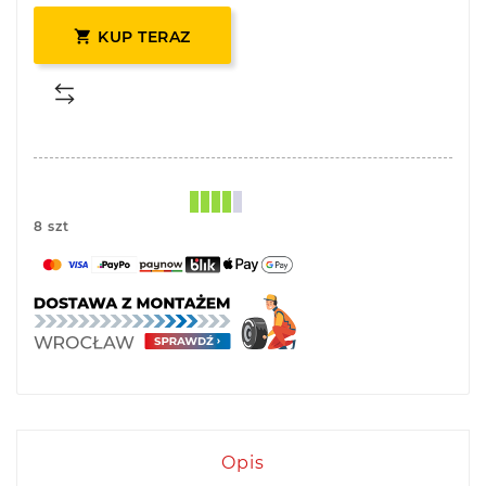

KUP TERAZ
8 szt
Opis