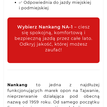
✅ Odpowiednia do jazdy miejskiej
i podmiejskiej
Wybierz Nankang NA-1
– ciesz
się spokojną, komfortową i
bezpieczną jazdą przez całe lato.
Odkryj jakość, której możesz
zaufać!
Nankang
to jedna z najdłużej
funkcjonujących marek opon na Tajwanie,
nieprzerwanie działająca pod obecną
nazwą od 1959 roku. Od samego początku